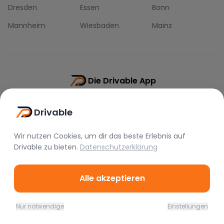
Dresden
Essen
Bonn
Mannheim
Wiesbaden
Mainz
Die Drivable App
Push-Benachrichtigungen
Drivable
Direkt-Chat
Schnellere Buchung
Wir nutzen Cookies, um dir das beste Erlebnis auf
Drivable
zu bieten.
Datenschutzerklärung
Alle akzeptieren
©
2026
Drivable.
Alle Rechte vorbehalten.
Nur notwendige
Einstellungen