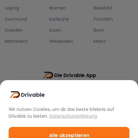
Leipzig
Bremen
Bielefeld
Dortmund
Karlsruhe
Potsdam
Dresden
Essen
Bonn
Mannheim
Wiesbaden
Mainz
Die Drivable App
Push-Benachrichtigungen
Drivable
Direkt-Chat
Schnellere Buchung
Wir nutzen Cookies, um dir das beste Erlebnis auf
Drivable
zu bieten.
Datenschutzerklärung
Alle akzeptieren