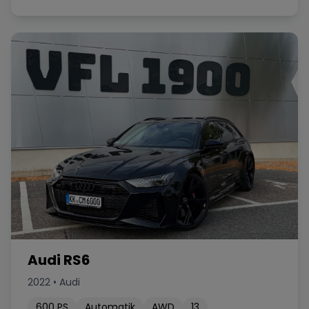
Audi RS6
2022
•
Audi
600
PS
Automatik
AWD
13