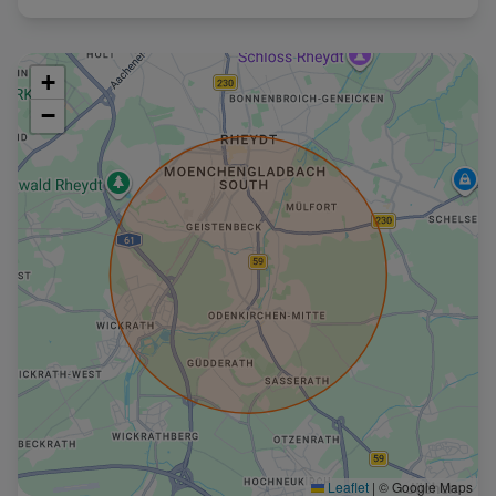
+
−
Leaflet
|
© Google Maps