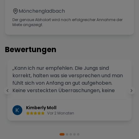
Mönchengladbach
Der genaue Abholort wird nach erfolgreicher Annahme der
Miete angezeigt.
Bewertungen
„Kann ich nur empfehlen. Die Jungs sind
korrekt, halten was sie versprechen und man
fühlt sich von Anfang an gut aufgehoben.
Keine versteckten Überraschungen, keine
08/15-Abfertigung – einfach ehrlicher Service
und starke Autos. Wer eine seriöse
Kimberly Moll
Sportwagenvermietung sucht, ist hier genau
Vor 2 Monaten
richtig.“