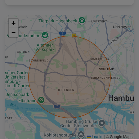
+
−
Leaflet
|
© Google Maps