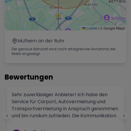
Leaflet
|
© Google Maps
Mülheim an der Ruhr
Der genaue Abholort wird nach erfolgreicher Annahme der
Miete angezeigt.
Bewertungen
Sehr zuverlässiger Anbieter! Ich habe den
Service für Carport, Autovermietung und
Transportvermietung in Anspruch genommen
und bin rundum zufrieden. Die Kommunikation
war schnell und unkompliziert, alles wurde klar
erklärt und zuverlässig organisiert. Das