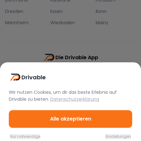
Dortmund
Karlsruhe
Potsdam
Dresden
Essen
Bonn
Mannheim
Wiesbaden
Mainz
Die Drivable App
Push-Benachrichtigungen
Drivable
Direkt-Chat
Schnellere Buchung
Wir nutzen Cookies, um dir das beste Erlebnis auf
Drivable
zu bieten.
Datenschutzerklärung
Alle akzeptieren
©
2026
Drivable.
Alle Rechte vorbehalten.
Nur notwendige
Einstellungen