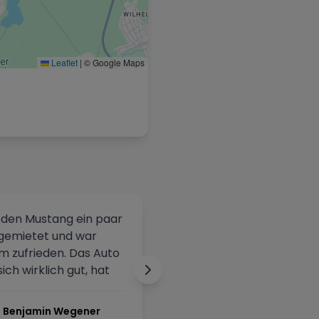
Leaflet
|
© Google Maps
 den Mustang ein paar
Meine erste Erfahrung mit
gemietet und war
DrivX war einfach rundum
m zufrieden. Das Auto
gelungen. Vom ersten
sich wirklich gut, hat
Kontakt über die faire und
starke Beschleunigung
transparente
er V8-Sound macht
Preisgestaltung bis hin zur
Benjamin Wegener
Fabian