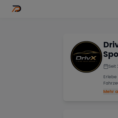
Wo
Stadt wähl
Dri
Spo
Seit
Erlebe
Fahrze
Mehr a