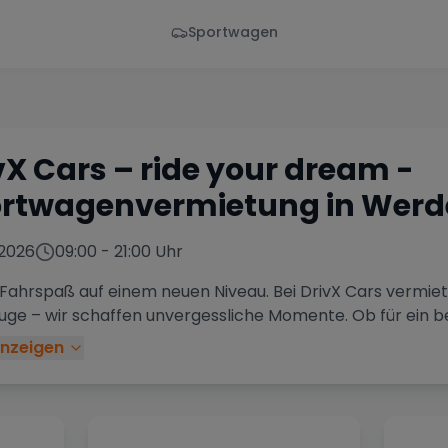
Sportwagen
Von - Bis
Marke
en
Wann
Alle Marken
vX Cars – ride your dream
-
rtwagenvermietung in
Werde
2026
09:00
-
21:00
Uhr
 Fahrspaß auf einem neuen Niveau. Bei DrivX Cars vermiet
uge – wir schaffen unvergessliche Momente. Ob für ein b
nzeigen