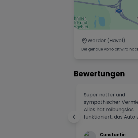
Werder (Havel)
Der genaue Abholort wird nac
Bewertungen
Super netter und
sympathischer Vermie
Alles hat reibungslos
funktioniert, das Auto
top. Klare Empfehlung
würde jederzeit wieder
Constantin