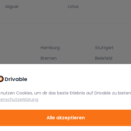
Jaguar
Lotus
Hamburg
Stuttgart
g
Bremen
Bielefeld
Bonn
Mannheim
Drivable
 nutzen Cookies, um dir das beste Erlebnis auf
Drivable
zu bieten
enschutzerklärung
chung
Alle akzeptieren