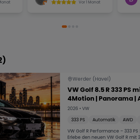
mieten
einfa
 Monat
Vor 1 Monat
Besch
runter
schon 
mit Dr
probl
positi
Flexib
2
)
Rückg
meine
genom
Werder (Havel)
konnt
VW Golf 8.5 R 333 PS mi
abges
4Motion | Panorama |
Kommu
und z
2026
•
VW
eine 
333
PS
Automatik
AWD
Erfahr
ein V
VW Golf R Performance – 333 PS |
sich g
Erlebe den neuen VW Golf R mit 33