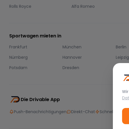
Rolls Royce
Alfa Romeo
Sportwagen mieten in
Frankfurt
München
Berlin
Nürnberg
Hannover
Leipzi
Potsdam
Dresden
Essen
Wir
Dat
Die Drivable App
Push-Benachrichtigungen
Direkt-Chat
Schnellere Bu