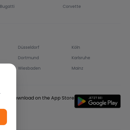
Bugatti
Corvette
Düsseldorf
Köln
Dortmund
Karlsruhe
Wiesbaden
Mainz
.