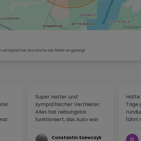
h erfolgreicher Annahme der Miete angezeigt.
Super netter und
Hatte
ter.
sympathischer Vermieter.
Tage 
Alles hat reibungslos
rundu
 war
funktioniert, das Auto war
fährt 
,
top. Klare Empfehlung,
eine 
 dort
würde jederzeit wieder dort
und d
Constantin Szewczyk