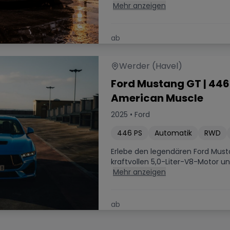
Würde
Mehr anzeigen
ab
179.00
€
/ Tag
Werder (Havel)
Ford Mustang GT | 446 
American Muscle
2025
•
Ford
446
PS
Automatik
RWD
Erlebe den legendären Ford Mus
kraftvollen 5,0-Liter-V8-Motor un
Mehr anzeigen
ab
229.00
€
/ Tag