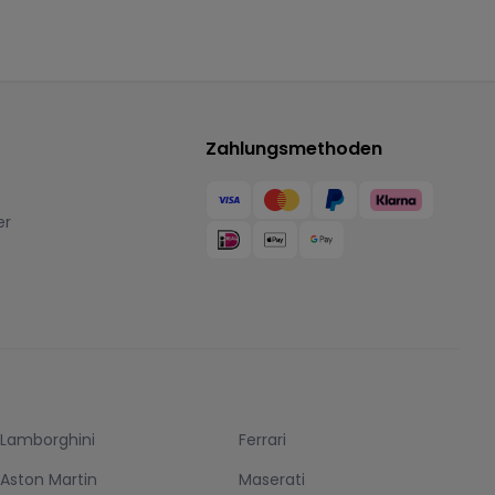
letzte Mal – ich freue mich
jetzt schon auf die nächst
Fahrt!
Zahlungsmethoden
er
Lamborghini
Ferrari
Aston Martin
Maserati