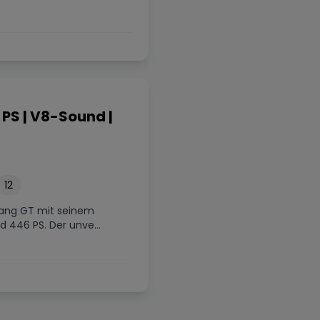
 ich wieder machen.
sympathischer und
entspannter Typ, der sich
Zeit genommen hat, mir d
Auto ausführlich zu erklär
und viele wertvolle Tipps 
auf den Weg gegeben hat.
Wir sind sogar kurz
PS | V8-Sound |
zusammen gefahren, und
ich war wirklich beeindruc
von seinem Know-how un
seiner Leidenschaft für
12
Autos. Wer einmal ein
tang GT mit seinem
besonderes Fahrzeug
d 446 PS. Der unve...
erleben möchte, ist hier
genau richtig. DrivX und
Marcel kann ich
uneingeschränkt
weiterempfehlen. Für mic
war es definitiv nicht das