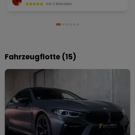
definitiv weiterempfehlen und würde jederzeit
Vor 2 Monaten
wieder dort ein Auto mieten!
Fahrzeugflotte (
15
)