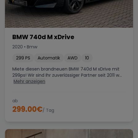
BMW 740d M xDrive
2020
•
Bmw
299
PS
Automatik
AWD
10
Miete diesen brandneuen BMW 740d M xDrive mit
299ps! Wir sind Ihr zuverlässiger Partner seit 2011 w...
Mehr anzeigen
ab
299.00
€
/ Tag