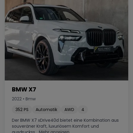
BMW X7
2022
•
Bmw
352
PS
Automatik
AWD
4
Der BMW X7 xDrive40d bietet eine Kombination aus
souveräner Kraft, luxuriösem Komfort und
ausdruckss...
Mehr anzeigen