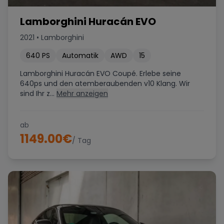
Lamborghini Huracán EVO
2021
•
Lamborghini
640
PS
Automatik
AWD
15
Lamborghini Huracán EVO Coupé. Erlebe seine
640ps und den atemberaubenden v10 Klang. Wir
sind Ihr z...
Mehr anzeigen
ab
1149.00
€
/ Tag