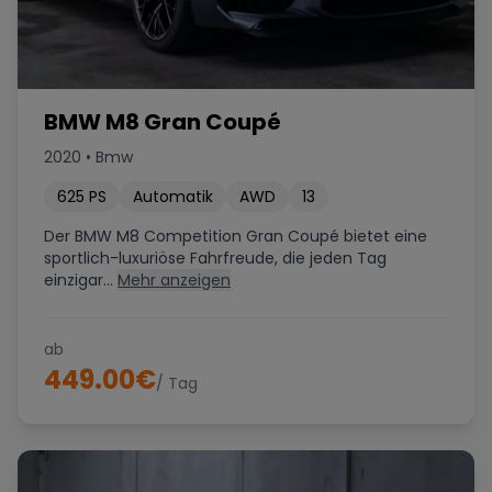
BMW M8 Gran Coupé
2020
•
Bmw
625
PS
Automatik
AWD
13
Der BMW M8 Competition Gran Coupé bietet eine
sportlich-luxuriöse Fahrfreude, die jeden Tag
einzigar...
Mehr anzeigen
ab
449.00
€
/ Tag