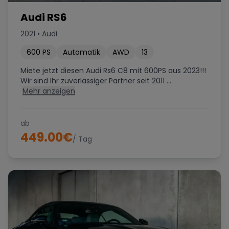
Audi RS6
2021
•
Audi
600
PS
Automatik
AWD
13
Miete jetzt diesen Audi Rs6 C8 mit 600PS aus 2023!!!
Wir sind Ihr zuverlässiger Partner seit 2011 ...
Mehr anzeigen
ab
449.00
€
/ Tag