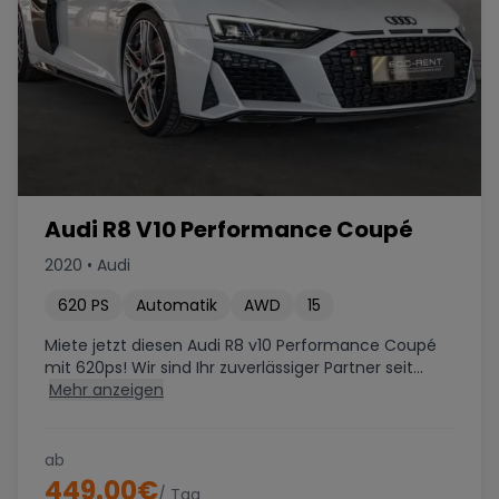
Audi R8 V10 Performance Coupé
2020
•
Audi
620
PS
Automatik
AWD
15
Miete jetzt diesen Audi R8 v10 Performance Coupé
mit 620ps! Wir sind Ihr zuverlässiger Partner seit...
Mehr anzeigen
ab
449.00
€
/ Tag