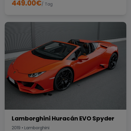
449.00
€
/ Tag
Lamborghini Huracán EVO Spyder
2019
•
Lamborghini