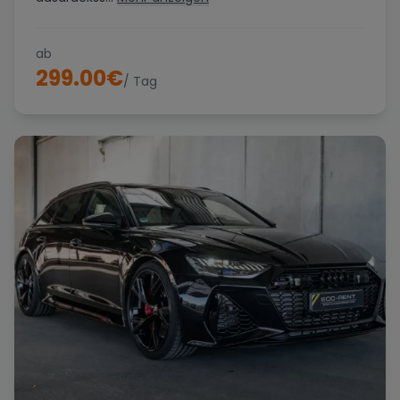
ab
299.00
€
/ Tag