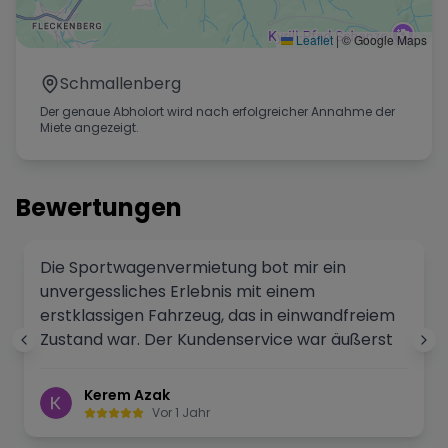
Leaflet
|
© Google Maps
Schmallenberg
Der genaue Abholort wird nach erfolgreicher Annahme der
Miete angezeigt.
Bewertungen
Die Sportwagenvermietung bot mir ein
unvergessliches Erlebnis mit einem
erstklassigen Fahrzeug, das in einwandfreiem
Zustand war. Der Kundenservice war äußerst
professionell und hilfsbereit, was meinen
Gesamteindruck noch weiter verbessert hat.
Kerem Azak
Vor 1 Jahr