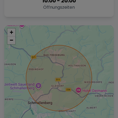
10:00
-
20:00
Öffnungszeiten
+
−