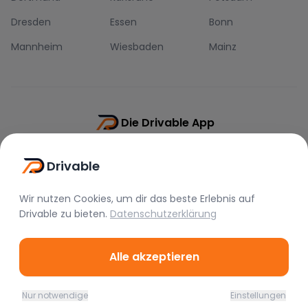
Dresden
Essen
Bonn
Mannheim
Wiesbaden
Mainz
Die Drivable App
Push-Benachrichtigungen
Drivable
Direkt-Chat
Schnellere Buchung
Wir nutzen Cookies, um dir das beste Erlebnis auf
Drivable
zu bieten.
Datenschutzerklärung
Alle akzeptieren
©
2026
Drivable.
Alle Rechte vorbehalten.
Nur notwendige
Einstellungen