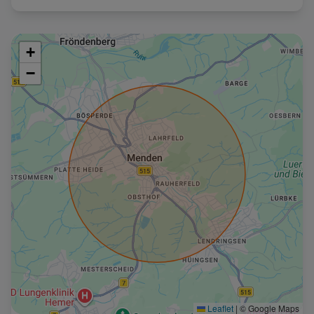
+
−
Leaflet
|
© Google Maps