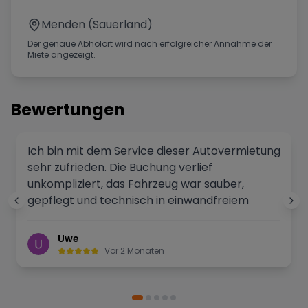
Menden (Sauerland)
Der genaue Abholort wird nach erfolgreicher Annahme der
Miete angezeigt.
Bewertungen
Ich bin mit dem Service dieser Autovermietung
sehr zufrieden. Die Buchung verlief
unkompliziert, das Fahrzeug war sauber,
gepflegt und technisch in einwandfreiem
Zustand. Die Mitarbeiter waren freundlich,
kompetent und haben sich Zeit genommen,
Uwe
alle Fragen zu beantworten. Auch die
Vor 2 Monaten
Abholung und Rückgabe liefen schnell und
reibungslos ab. Das Preis-Leistungs-Verhältnis
war fair und transparent, ohne versteckte