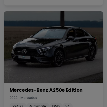
Mercedes-Benz A250e Edition
2022
•
Mercedes
224
PS
Automatik
FWD
34