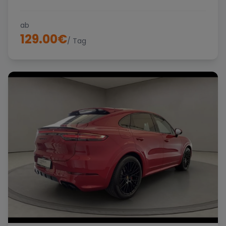
ab
129.00
€
/ Tag