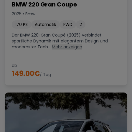
BMW 220 Gran Coupe
2025
•
Bmw
170
PS
Automatik
FWD
2
Der BMW 220i Gran Coupé (2025) verbindet
sportliche Dynamik mit elegantem Design und
modernster Tech...
Mehr anzeigen
ab
149.00
€
/ Tag