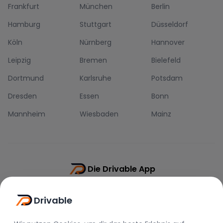
Frankfurt
München
Berlin
Hamburg
Stuttgart
Düsseldorf
Köln
Nürnberg
Hannover
Leipzig
Bremen
Bielefeld
Dortmund
Karlsruhe
Potsdam
Dresden
Essen
Bonn
Mannheim
Wiesbaden
Mainz
Die Drivable App
Push-Benachrichtigungen
Drivable
Direkt-Chat
Schnellere Buchung