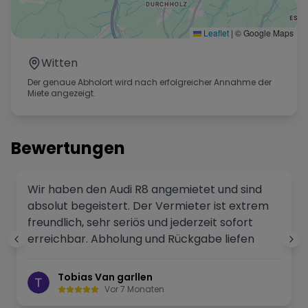
Leaflet
|
© Google Maps
Witten
Der genaue Abholort wird nach erfolgreicher Annahme der
Miete angezeigt.
Bewertungen
Wir haben den Audi R8 angemietet und sind
absolut begeistert. Der Vermieter ist extrem
freundlich, sehr seriös und jederzeit sofort
erreichbar. Abholung und Rückgabe liefen
perfekt und völlig unkompliziert. Das Fahrzeug
war in einem top Zustand und es gab wirklich
Tobias Van garllen
keinerlei Probleme. Ein rundum professioneller
Vor 7 Monaten
Service – besser geht es nicht. Absolute