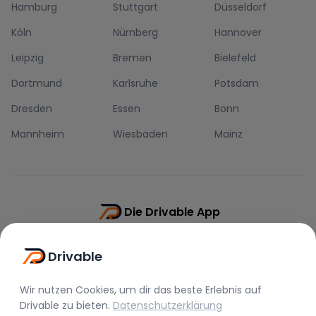
Hamburg
Stuttgart
Düsseldorf
Köln
Nürnberg
Hannover
Leipzig
Bremen
Bielefeld
Dortmund
Karlsruhe
Potsdam
Dresden
Essen
Bonn
Mannheim
Wiesbaden
Mainz
Die Drivable App
Push-Benachrichtigungen
Drivable
Direkt-Chat
Schnellere Buchung
Wir nutzen Cookies, um dir das beste Erlebnis auf
Drivable
zu bieten.
Datenschutzerklärung