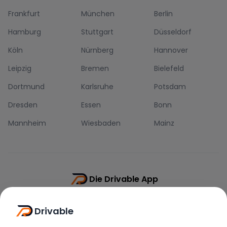
Frankfurt
München
Berlin
Hamburg
Stuttgart
Düsseldorf
Köln
Nürnberg
Hannover
Leipzig
Bremen
Bielefeld
Dortmund
Karlsruhe
Potsdam
Dresden
Essen
Bonn
Mannheim
Wiesbaden
Mainz
Die Drivable App
Push-Benachrichtigungen
Drivable
Direkt-Chat
Schnellere Buchung