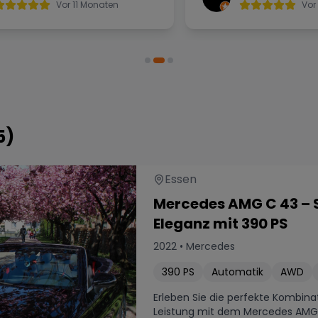
 vertreten und tolle Arbeit
Bremssättel lackiere
Vor 11 Monaten
Vor 
et. Der Preis war super
ganze hat insgesamt
 und die Arbeit am Ende
gedauert. Bin mit d
nns nur jedem
sehr zu frieden. Kann
empfehlen.
empfehlen!
5
)
Essen
Mercedes AMG C 43 – 
Eleganz mit 390 PS
2022
•
Mercedes
390
PS
Automatik
AWD
Erleben Sie die perfekte Kombina
Leistung mit dem Mercedes AMG C