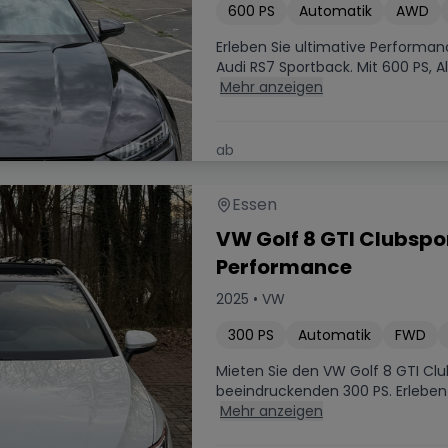
600
PS
Automatik
AWD
Erleben Sie ultimative Performa
Audi RS7 Sportback. Mit 600 PS, All
Mehr anzeigen
ab
399.00
€
/ Tag
Essen
VW Golf 8 GTI Clubspor
Performance
2025
•
VW
300
PS
Automatik
FWD
Mieten Sie den VW Golf 8 GTI Clu
beeindruckenden 300 PS. Erleben 
Mehr anzeigen