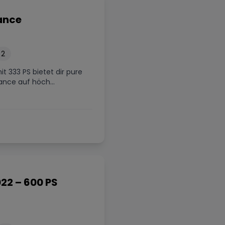
ance
2
t 333 PS bietet dir pure
nce auf höch...
22 – 600 PS