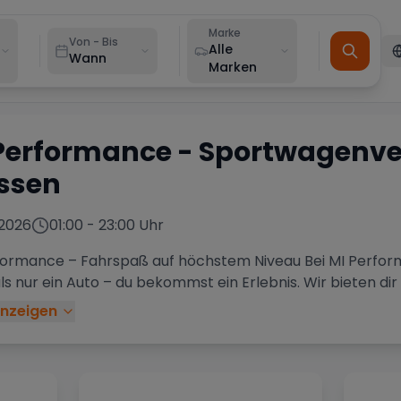
Marke
Von - Bis
Alle
Wann
Marken
Performance
- Sportwagenv
ssen
2026
01:00
-
23:00
Uhr
formance – Fahrspaß auf höchstem Niveau Bei MI Perf
s nur ein Auto – du bekommst ein Erlebnis. Wir bieten dir
nzeigen