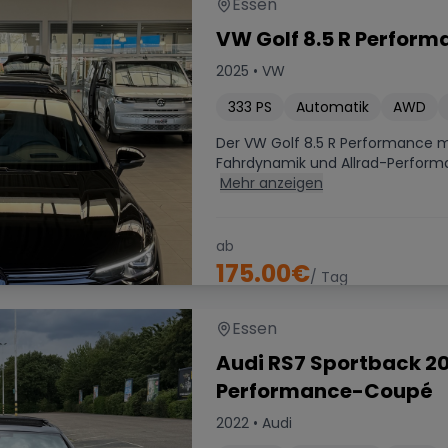
Essen
VW Golf 8.5 R Perform
2025
•
VW
333
PS
Automatik
AWD
Der VW Golf 8.5 R Performance mi
Fahrdynamik und Allrad-Performa
Mehr anzeigen
ab
175.00
€
/ Tag
Essen
Audi RS7 Sportback 20
Performance-Coupé
2022
•
Audi