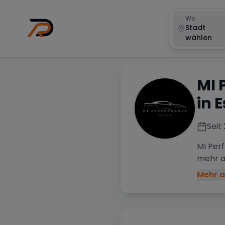
Wo
Stadt
wählen
MI 
in
E
Seit
MI Per
mehr al
Mehr a