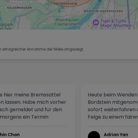
h erfolgreicher Annahme der Miete angezeigt.
e hier meine Bremssattel
Heute beim Wenden 
en lassen. Habe mich vorher
Bordstein mitgenom
isch gemeldet und für den
sofort weiterfahren 
 morgens ein Termin
Felge zu einem fairen
cht. Leider war der Chef
aufbereiten lassen. 
ewesen und sein Mitarbeiter
habe ich meine rost
hin Chan
Adrian Yan