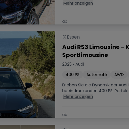
Mehr anzeigen
ab
225.00
€
/ Tag
Essen
Audi RS3 Limousine – K
Sportlimousine
2025
•
Audi
400
PS
Automatik
AWD
Erleben Sie die Dynamik der Audi
beeindruckenden 400 PS. Perfekt f
Mehr anzeigen
ab
200.00
€
/ Tag