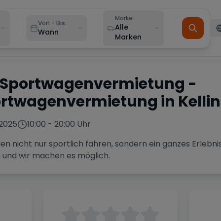
Marke
Von - Bis
Alle
Wann
Marken
 Sportwagenvermietung
-
rtwagenvermietung in
Kelli
2025
10:00
-
20:00
Uhr
len nicht nur sportlich fahren, sondern ein ganzes Erlebn
h und wir machen es möglich.