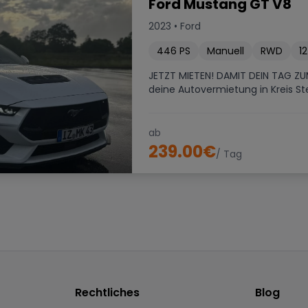
Ford Mustang GT V8
2023
•
Ford
446
PS
Manuell
RWD
12
JETZT MIETEN! DAMIT DEIN TAG ZUM
deine Autovermietung in Kreis Stei
ab
239.00
€
/ Tag
Rechtliches
Blog