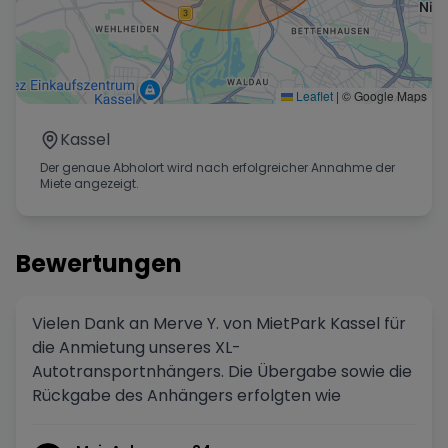
Leaflet
|
© Google Maps
Kassel
Der genaue Abholort wird nach erfolgreicher Annahme der
Miete angezeigt.
Bewertungen
Vielen Dank an Merve Y. von MietPark Kassel für
die Anmietung unseres XL-
Autotransportnhängers. Die Übergabe sowie die
Rückgabe des Anhängers erfolgten wie
vereinbart. Die Abwicklung war unkompliziert,
der Kontakt freundlich und angenehm. Vielen