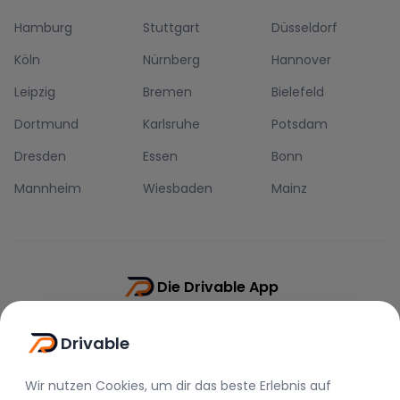
Hamburg
Stuttgart
Düsseldorf
Köln
Nürnberg
Hannover
Leipzig
Bremen
Bielefeld
Dortmund
Karlsruhe
Potsdam
Dresden
Essen
Bonn
Mannheim
Wiesbaden
Mainz
Die Drivable App
Push-Benachrichtigungen
Drivable
Direkt-Chat
Schnellere Buchung
Wir nutzen Cookies, um dir das beste Erlebnis auf