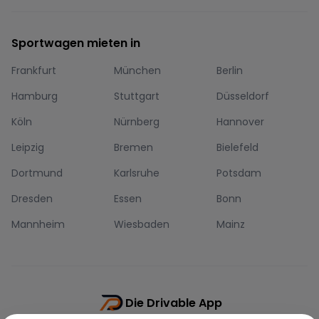
Sportwagen mieten in
Frankfurt
München
Berlin
Hamburg
Stuttgart
Düsseldorf
Köln
Nürnberg
Hannover
Leipzig
Bremen
Bielefeld
Dortmund
Karlsruhe
Potsdam
Dresden
Essen
Bonn
Mannheim
Wiesbaden
Mainz
Die Drivable App