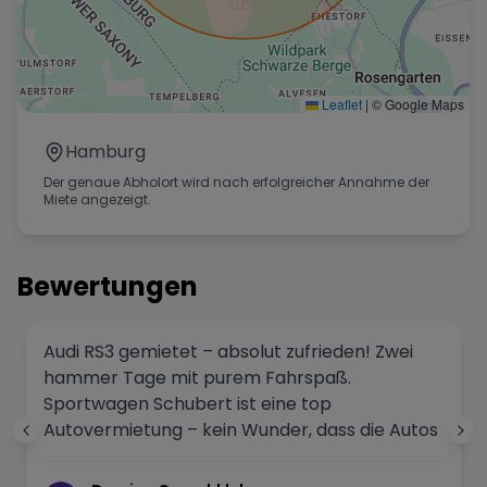
Leaflet
|
© Google Maps
Hamburg
Der genaue Abholort wird nach erfolgreicher Annahme der
Miete angezeigt.
Bewertungen
Audi RS3 gemietet – absolut zufrieden! Zwei
hammer Tage mit purem Fahrspaß.
Sportwagen Schubert ist eine top
Autovermietung – kein Wunder, dass die Autos
jedes Wochenende weg sind. Kann man nur
weiterempfehlen! 🚗🔥