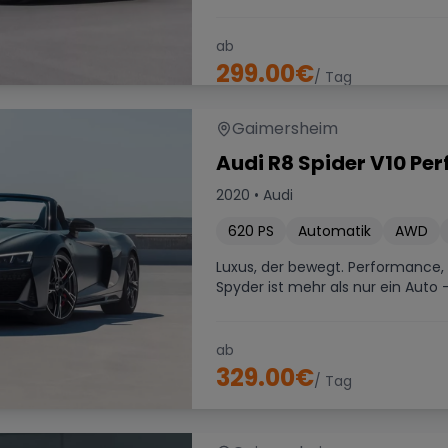
ab
299.00
€
/ Tag
Gaimersheim
Audi R8 Spider V10 Pe
2020
•
Audi
620
PS
Automatik
AWD
Luxus, der bewegt. Performance, 
Spyder ist mehr als nur ein Auto - e
ab
329.00
€
/ Tag