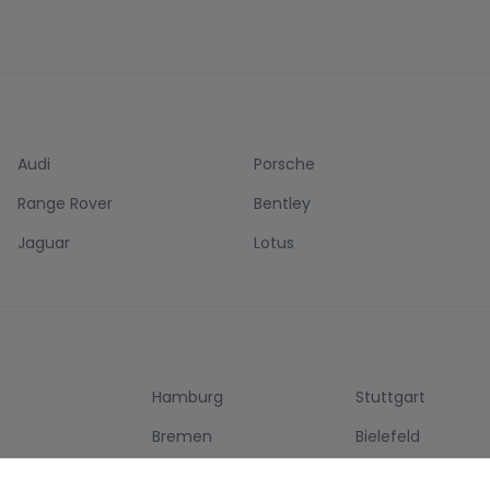
Audi
Porsche
Range Rover
Bentley
Jaguar
Lotus
Hamburg
Stuttgart
g
Bremen
Bielefeld
Bonn
Mannheim