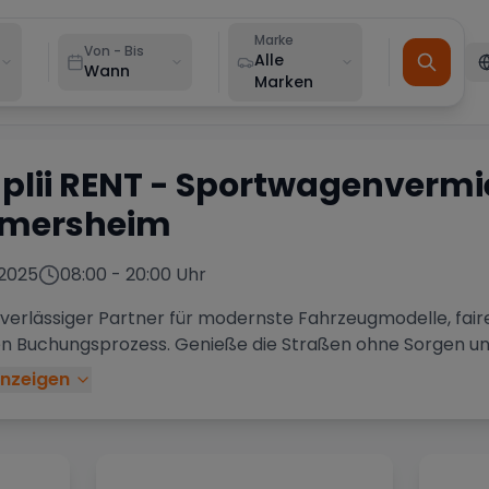
Marke
Von - Bis
Alle
Wann
Marken
plii RENT
- Sportwagenvermi
imersheim
2025
08:00
-
20:00
Uhr
verlässiger Partner für modernste Fahrzeugmodelle, faire
len Buchungsprozess. Genieße die Straßen ohne Sorgen u
nzeigen