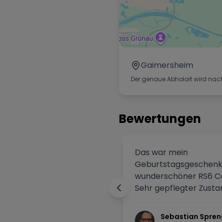
Gaimersheim
Der genaue Abholort wird nac
Bewertungen
Das war mein
Geburtstagsgeschenk,
wunderschöner RS6 Co
Sehr gepflegter Zusta
sauschnell. Speziellen
Herrn Valentin Duc, d
Sebastian Spren