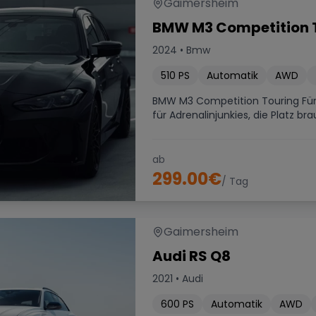
Gaimersheim
BMW M3 Competition T
2024
•
Bmw
510
PS
Automatik
AWD
BMW M3 Competition Touring Für al
für Adrenalinjunkies, die Platz bra
ab
299.00
€
/ Tag
Gaimersheim
Audi RS Q8
2021
•
Audi
600
PS
Automatik
AWD