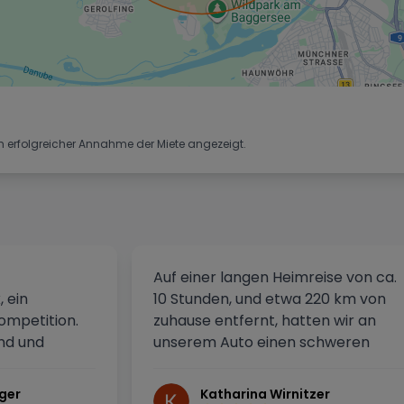
h erfolgreicher Annahme der Miete angezeigt.
Auf einer langen Heimreise von ca.
 ein
10 Stunden, und etwa 220 km von
mpetition.
zuhause entfernt, hatten wir an
nd und
unserem Auto einen schweren
 Dank an
Defekt der ein Weiterfahren
er auch um
unmöglich machte - wie sooft:
ger
Katharina Wirnitzer