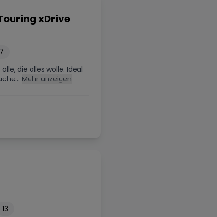
ouring xDrive
7
le, die alles wolle. Ideal
uche...
Mehr anzeigen
13