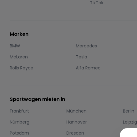
TikTok
Marken
BMW
Mercedes
McLaren
Tesla
Rolls Royce
Alfa Romeo
Sportwagen mieten in
Frankfurt
München
Berlin
Nürnberg
Hannover
Leipzi
Potsdam
Dresden
Essen