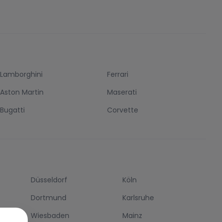
Lamborghini
Ferrari
Aston Martin
Maserati
Bugatti
Corvette
Düsseldorf
Köln
Dortmund
Karlsruhe
Wiesbaden
Mainz