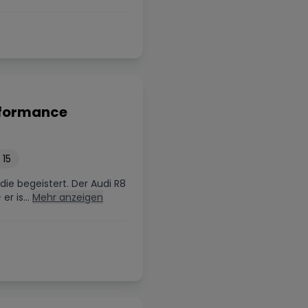
so!
rformance
15
die begeistert. Der Audi R8
r is...
Mehr anzeigen