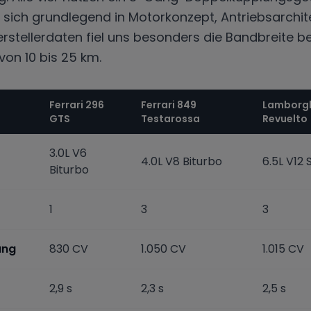
sich grundlegend in Motorkonzept, Antriebsarchitek
rstellerdaten fiel uns besonders die Bandbreite be
 von 10 bis 25 km.
Ferrari 296
Ferrari 849
Lamborgh
GTS
Testarossa
Revuelto
3.0L V6
4.0L V8 Biturbo
6.5L V12
Biturbo
1
3
3
ung
830 CV
1.050 CV
1.015 CV
2,9 s
2,3 s
2,5 s