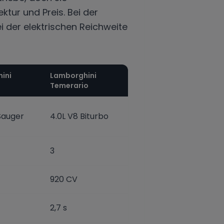
tur und Preis. Bei der
i der elektrischen Reichweite
ini
Lamborghini
Temerario
 Sauger
4.0L V8 Biturbo
3
920 CV
2,7 s