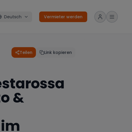
Deutsch
Vermieter werden
Teilen
Link kopieren
estarossa
to &
 im