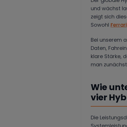
Der globale Hy
und wächst l
zeigt sich die
Sowohl
Ferrari
Bei unserem au
Daten, Fahrein
klare Stärke, 
man zunächst
Wie unt
vier Hy
Die Leistungs
Systemleistun