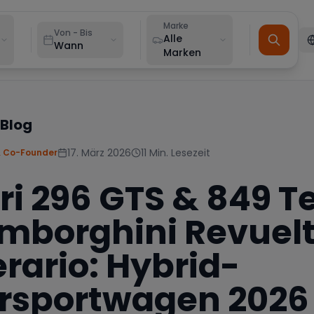
Marke
Von - Bis
Alle
Wann
Marken
 Blog
17. März 2026
11
Min. Lesezeit
 Co-Founder
ri 296 GTS & 849 T
amborghini Revuel
rario: Hybrid-
rsportwagen 2026