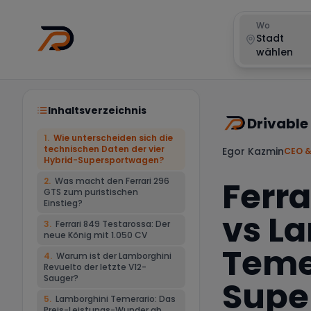
Wo
Stadt
wählen
Inhaltsverzeichnis
Drivable
1
.
Wie unterscheiden sich die
technischen Daten der vier
Egor Kazmin
CEO &
Hybrid-Supersportwagen?
Ferra
2
.
Was macht den Ferrari 296
GTS zum puristischen
Einstieg?
vs L
3
.
Ferrari 849 Testarossa: Der
neue König mit 1.050 CV
Teme
4
.
Warum ist der Lamborghini
Revuelto der letzte V12-
Sauger?
Supe
5
.
Lamborghini Temerario: Das
Preis-Leistungs-Wunder ab