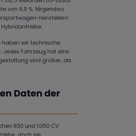
312,5 Milliarden US-Dollar
ate von 6,9 %. Nirgendwo
persportwagen-Herstellern:
 Hybridantriebe.
e haben wir technische
: Jedes Fahrzeug hat eine
gestaltung sind größer, als
hen Daten der
chen 830 und 1.050 CV
riebe, doch sie