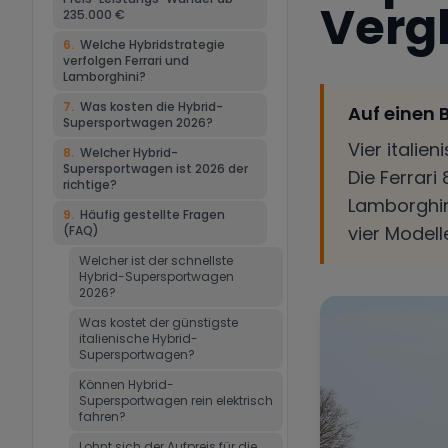
Verg
235.000 €
6
.
Welche Hybridstrategie
verfolgen Ferrari und
Lamborghini?
7
.
Was kosten die Hybrid-
Auf einen B
Supersportwagen 2026?
Vier italie
8
.
Welcher Hybrid-
Supersportwagen ist 2026 der
Die Ferrari
richtige?
Lamborghini
9
.
Häufig gestellte Fragen
vier Model
(FAQ)
Welcher ist der schnellste
Hybrid-Supersportwagen
2026?
Was kostet der günstigste
italienische Hybrid-
Supersportwagen?
Können Hybrid-
Supersportwagen rein elektrisch
fahren?
Lohnt sich der Aufpreis für die