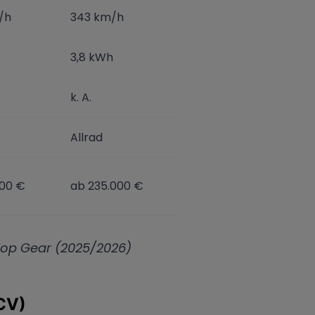
/h
343 km/h
3,8 kWh
k. A.
Allrad
000 €
ab 235.000 €
Top Gear (2025/2026)
CV)