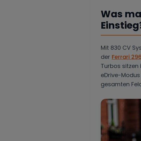
Was mac
Einstieg
Mit 830 CV Sy
der
Ferrari 29
Turbos sitzen
eDrive-Modus f
gesamten Feld