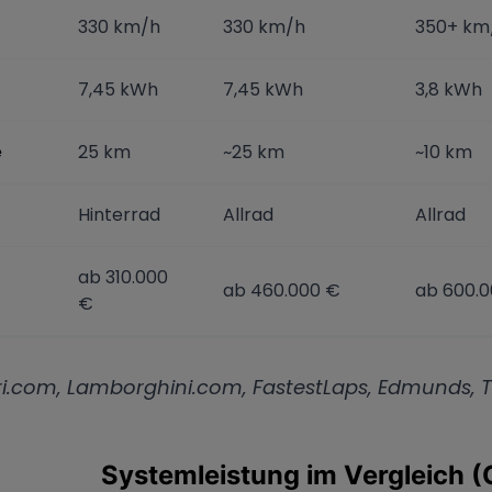
330 km/h
330 km/h
350+ km
7,45 kWh
7,45 kWh
3,8 kWh
e
25 km
~25 km
~10 km
Hinterrad
Allrad
Allrad
ab 310.000
ab 460.000 €
ab 600.
€
ari.com, Lamborghini.com, FastestLaps, Edmunds, 
Systemleistung im Vergleich (