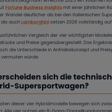
bridfahrzeugmarkt erreichte 2025 ein Volumen von 
aut
Fortune Business Insights
mit einer jährlichen R
ser Wandel deutlicher als bei den italienischen Su
als auch
Lamborghini
setzen 2026 vollständig auf
sführlichen Vergleich der vier wichtigsten Modell
drücke und Preise gegenübergestellt. Das Ergebnis
doch die Unterschiede in Antriebskonzept und Preis
 vermuten würde.
erscheiden sich die technisc
brid-Supersportwagen?
daten dieser vier Hybridmodelle bewegen sich zwis
g. Alle vier nutzen ein 8-Gang-Doppelkupplungsget