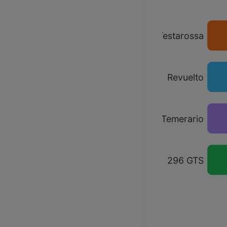
849 Testarossa
Revuelto
Temerario
296 GTS