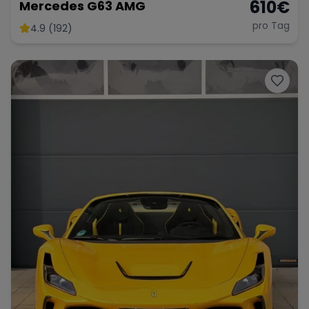
610
€
Mercedes G63 AMG
pro Tag
4.9 (192)