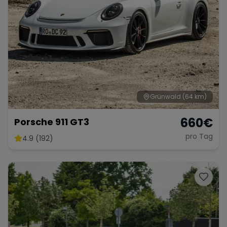
Grünwald
(64 km)
660
€
Porsche 911 GT3
pro Tag
4.9 (192)