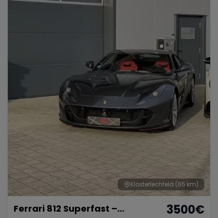
Klosterlechfeld
(65 km)
3500
€
Ferrari 812 Superfast –