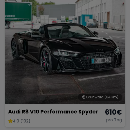
Grünwald
(64 km)
610
€
Audi R8 V10 Performance Spyder
pro Tag
4.9 (192)