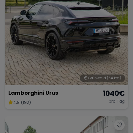
Grünwald
(64 km)
1040
€
Lamborghini Urus
pro Tag
4.9 (192)