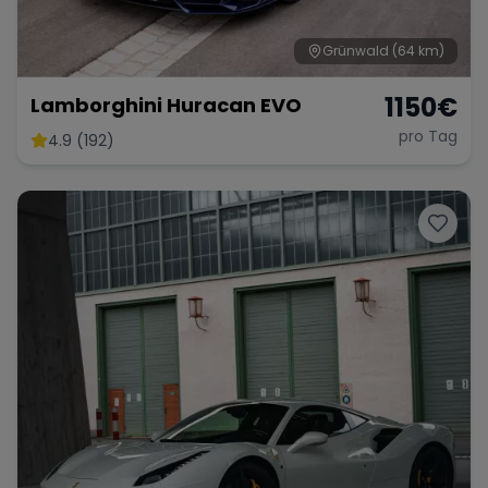
Grünwald
(64 km)
1150
€
Lamborghini Huracan EVO
pro Tag
4.9 (192)