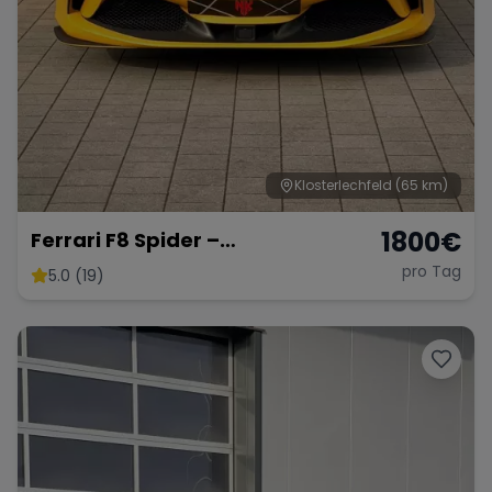
Klosterlechfeld
(65 km)
1800
€
Ferrari F8 Spider –
Atemberaubendes Cabrio
pro Tag
5.0 (19)