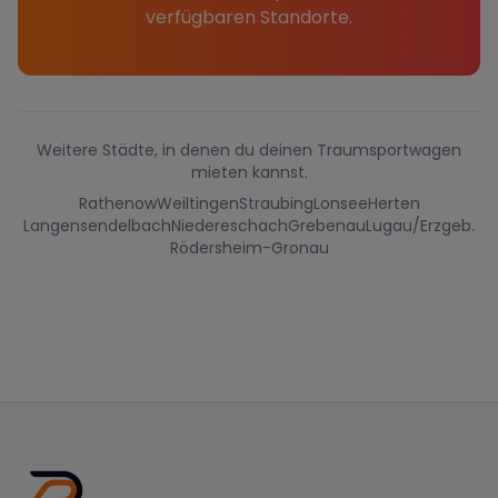
verfügbaren Standorte.
Weitere Städte, in denen du deinen Traumsportwagen
mieten kannst.
Rathenow
Weiltingen
Straubing
Lonsee
Herten
Langensendelbach
Niedereschach
Grebenau
Lugau/Erzgeb.
Rödersheim-Gronau