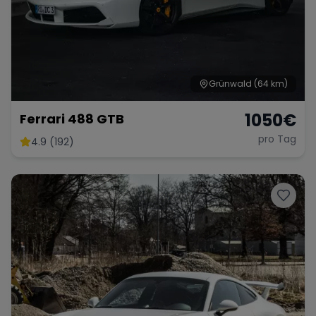
Grünwald
(64 km)
1050
€
Ferrari 488 GTB
pro Tag
4.9 (192)