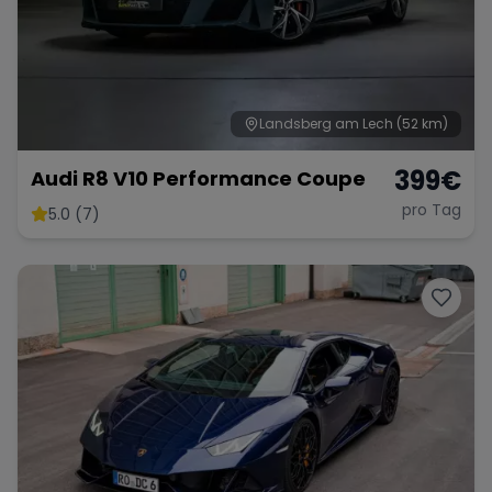
Range Rover
Corvette
Landsberg am Lech
(52 km)
399
€
Audi R8 V10 Performance Coupe
pro Tag
5.0 (7)