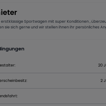
ieter
e erstklassige Sportwagen mit super Konditionen , überze
en sie sich gerne und wir stellen ihnen ihr persönliches An
dingungen
estalter:
20 
erscheinbesitz:
2 
andsfahrt: