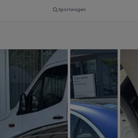
Sportwagen
Von - Bis
Marke
en
Wann
Alle Marken