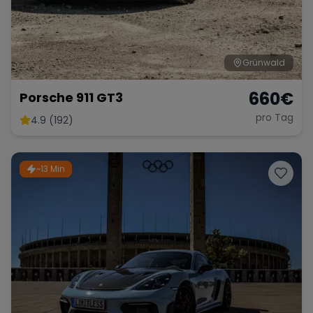
Grünwald
660
€
Porsche 911 GT3
pro Tag
4.9 (192)
~13 Min