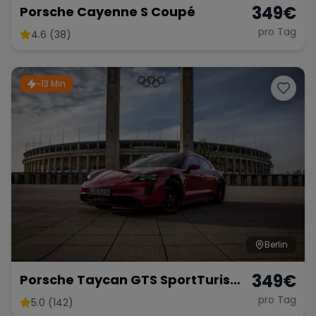
349
€
Porsche Cayenne S Coupé
pro Tag
4.6 (38)
~13 Min
Berlin
349
€
Porsche Taycan GTS SportTurismo
mieten Berlin 700 PS Panamera
pro Tag
5.0 (142)