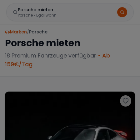
Porsche mieten
Porsche
•
Egal wann
Marken
/
Porsche
Porsche
mieten
18
Premium Fahrzeuge verfügbar
• Ab
159
€/Tag
BELIEBTE STANDORTE
Frankfurt
Sportwagen in der Mainmetropole
München
Große Auswahl an Luxusautos
Berlin