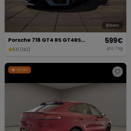
Berlin
599
€
Porsche 718 GT4 RS GT4RS
Weissach PDK 2025 Mieten
pro Tag
5.0 (142)
Rennwagen Sportwagen Hochzeit
GT3 GT3RS Berlin 911
~23 Min