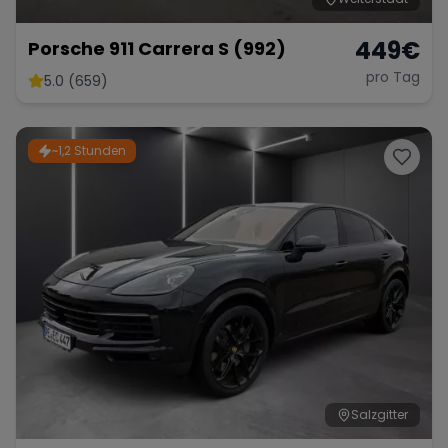
449
€
Porsche 911 Carrera S (992)
pro Tag
5.0 (659)
~1,2 Stunden
Salzgitter