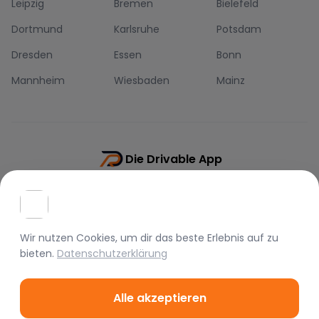
Leipzig
Bremen
Bielefeld
Dortmund
Karlsruhe
Potsdam
Dresden
Essen
Bonn
Mannheim
Wiesbaden
Mainz
Die Drivable App
Push-Benachrichtigungen
Direkt-Chat
Schnellere Buchung
Wir nutzen Cookies, um dir das beste Erlebnis auf
zu
bieten.
Datenschutzerklärung
Alle akzeptieren