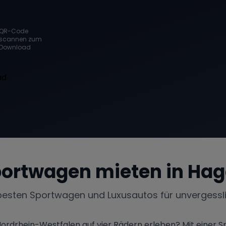
QR-Code
scannen zum
Download
ortwagen mieten in
Hag
besten Sportwagen und Luxusautos für unvergessl
ordrhein-Westfalen auf vier Rädern erleben? Mit einer S