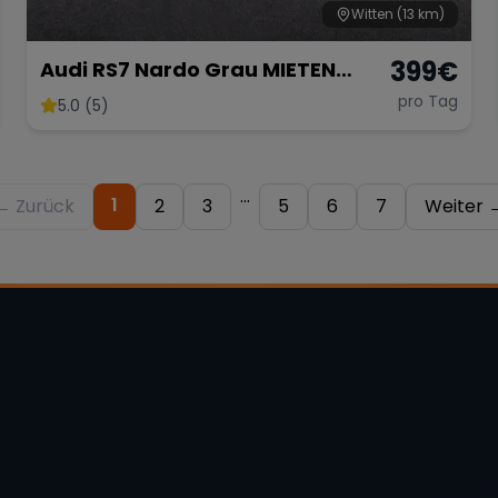
Witten
(13 km)
399
€
Audi RS7 Nardo Grau MIETEN
RENT LEIHEN
pro Tag
5.0 (5)
...
1
← Zurück
2
3
5
6
7
Weiter 