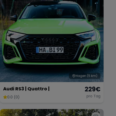
Hagen
(5 km)
229
€
Audi RS3 | Quattro |
pro Tag
0.0 (0)