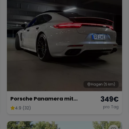
Hagen
(5 km)
349
€
Porsche Panamera mit
Sportabgasanlage
pro Tag
4.9 (32)