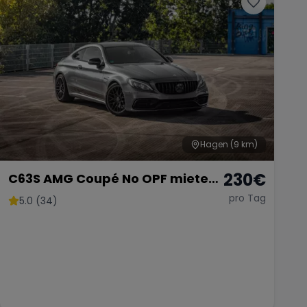
Hagen
(9 km)
230
€
C63S AMG Coupé No OPF mieten!
510PS
pro Tag
5.0 (34)