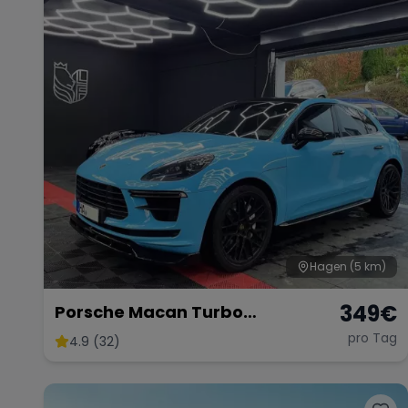
Hagen
(5 km)
349
€
Porsche Macan Turbo
Sportabgasanlage
pro Tag
4.9 (32)