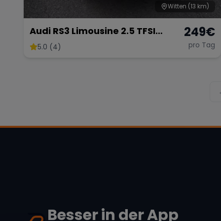
Witten
(13 km)
249
€
Audi RS3 Limousine 2.5 TFSI
quattro S tronic
pro Tag
5.0 (4)
Besser in der App