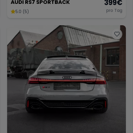
399
€
AUDI RS7 SPORTBACK
pro Tag
5.0 (5)