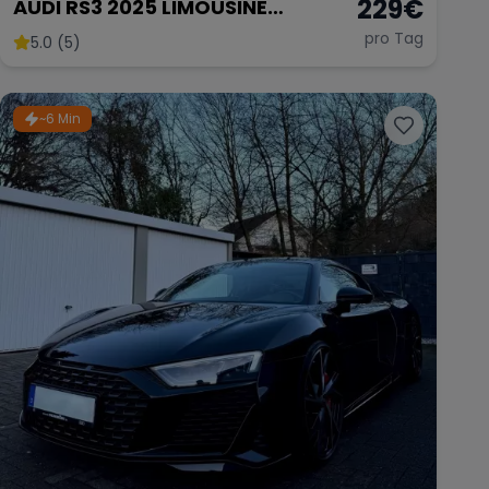
229
€
AUDI RS3 2025 LIMOUSINE
FACELIFT
pro Tag
5.0 (5)
~6 Min