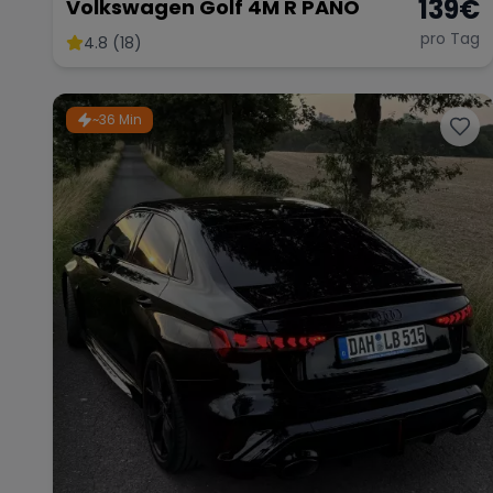
139
€
Volkswagen Golf 4M R PANO
pro Tag
4.8 (18)
~36 Min