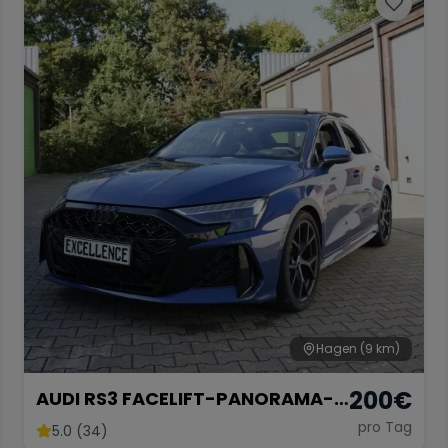
Hagen
(9 km)
200
€
AUDI RS3 FACELIFT-PANORAMA-
RS SPORTABGASANLAGE-
pro Tag
5.0 (34)