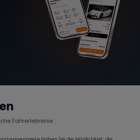
en
iche Fahrerlebnisse
portwagenmiete haben Sie die Möglichkeit, die