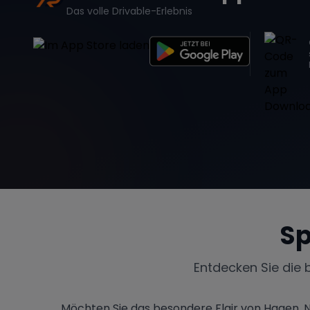
Das volle Drivable-Erlebnis
Sp
Entdecken Sie die 
Möchten Sie das besondere Flair von Hagen, N