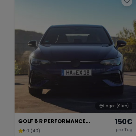
Hagen
(9 km)
150
€
GOLF 8 R PERFORMANCE
/AKRAPOVIC /STERNEHIMMEL/
pro Tag
5.0 (40)