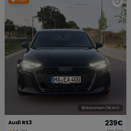
~11 Min
Porsche
Lamborghini
Ferrari
Wann
Zeitraum wählen
McLaren
Ford
Jaguar
Tesla
Chevrolet
Dodge
Bentley
Rolls Royce
Aston Martin
Mannheim
(36 km)
239
€
Audi RS3
Bugatti
Lotus
Maserati
pro Tag