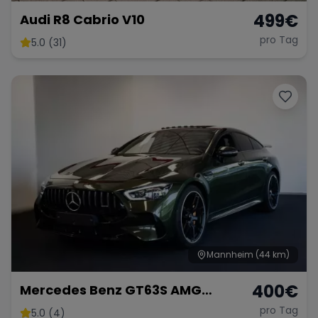
499
€
Audi R8 Cabrio V10
pro Tag
5.0 (31)
Mannheim
(44 km)
400
€
Mercedes Benz GT63S AMG
FACELIFT
pro Tag
5.0 (4)