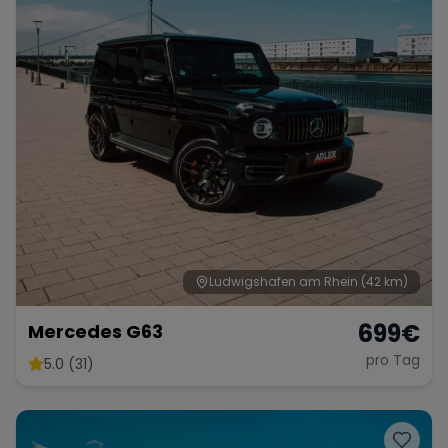
Ludwigshafen am Rhein
(42 km)
699
€
Mercedes G63
pro Tag
5.0 (31)