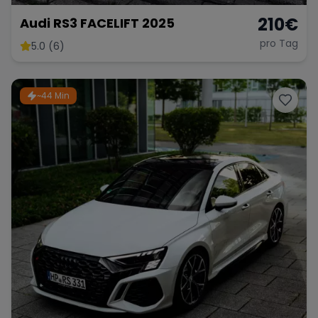
210
€
Audi RS3 FACELIFT 2025
pro Tag
5.0 (6)
~44 Min