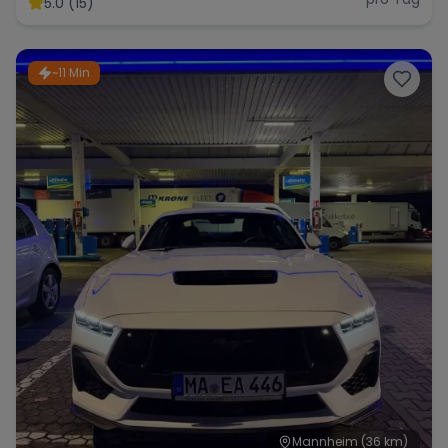
5.0 (15)
~11 Min
Range Rover
Corvette
Mannheim
(36 km)