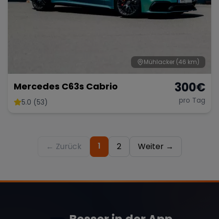
Mühlacker
(46 km)
300
€
Mercedes C63s Cabrio
pro Tag
5.0 (53)
1
← Zurück
2
Weiter →