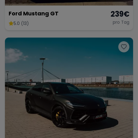
239
€
Ford Mustang GT
pro Tag
5.0 (13)