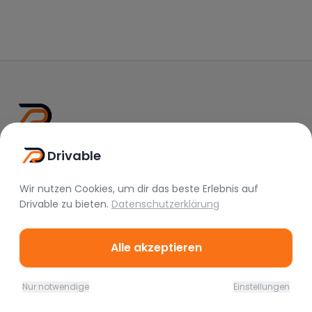
Drivable
Drivable
Rent A Feeling
Wir nutzen Cookies, um dir das beste Erlebnis auf
Nützliche Links
Drivable
zu bieten.
Datenschutzerklärung
Vermieter werden
Alle akzeptieren
FAQ
Instagram
Nur notwendige
Einstellungen
TikTok
Home
Favoriten
Mieten
Chat
Profil