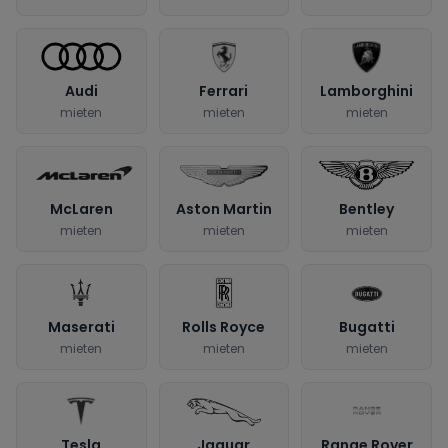
Audi
Ferrari
Lamborghini
mieten
mieten
mieten
McLaren
Aston Martin
Bentley
mieten
mieten
mieten
Maserati
Rolls Royce
Bugatti
mieten
mieten
mieten
Tesla
Jaguar
Range Rover