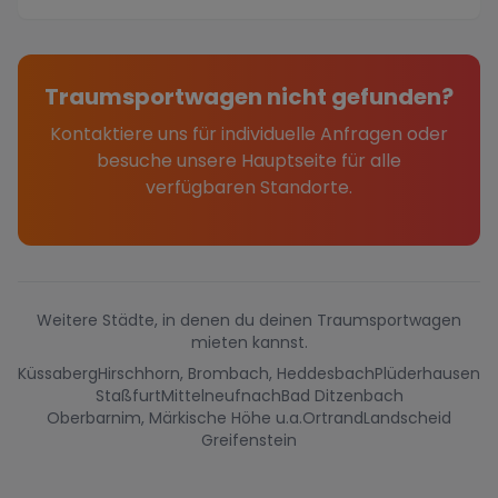
perfe...
Traumsportwagen nicht gefunden?
Kontaktiere uns für individuelle Anfragen oder
besuche unsere Hauptseite für alle
verfügbaren Standorte.
Weitere Städte, in denen du deinen Traumsportwagen
mieten kannst.
Küssaberg
Hirschhorn, Brombach, Heddesbach
Plüderhausen
Staßfurt
Mittelneufnach
Bad Ditzenbach
Oberbarnim, Märkische Höhe u.a.
Ortrand
Landscheid
Greifenstein