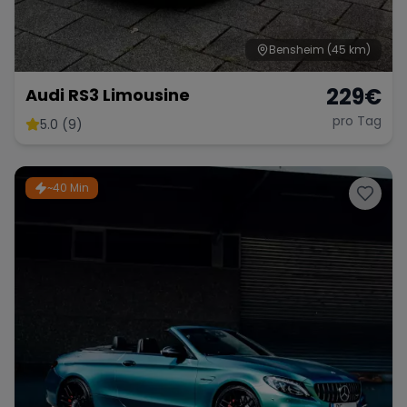
Bensheim
(45 km)
229
€
Audi RS3 Limousine
pro Tag
5.0 (9)
~40 Min