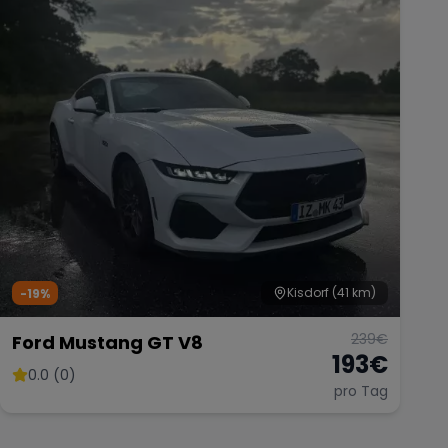
Kisdorf
(41 km)
-19%
239
€
Ford Mustang GT V8
193
€
0.0 (0)
pro Tag