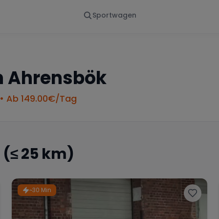
Sportwagen
Von - Bis
Marke
en
Wann
Alle Marken
n
Ahrensbök
• Ab
149.00
€/Tag
(≤ 25 km)
~30 Min