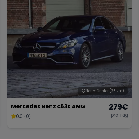
Neumünster
(36 km)
279
€
Mercedes Benz c63s AMG
pro Tag
0.0 (0)