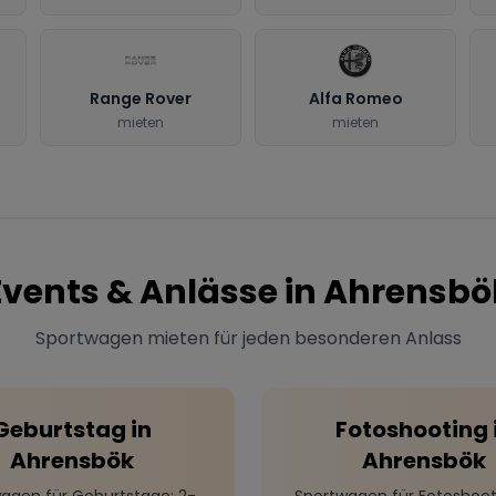
Range Rover
Alfa Romeo
mieten
mieten
Events & Anlässe in
Ahrensbö
Sportwagen mieten für jeden besonderen Anlass
Geburtstag
in
Fotoshooting
Ahrensbök
Ahrensbök
agen für Geburtstage
: 2-
Sportwagen für Fotoshoot