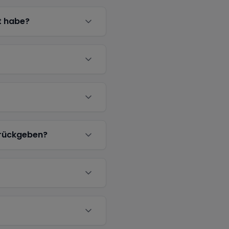
t habe?
urückgeben?