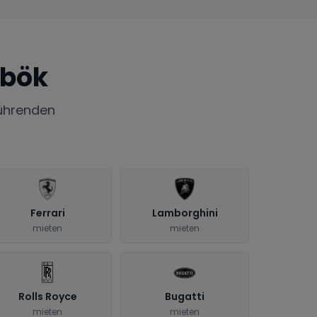
sbök
ührenden
Ferrari
Lamborghini
mieten
mieten
Rolls Royce
Bugatti
mieten
mieten