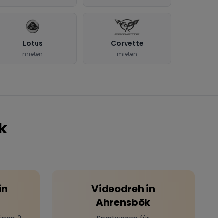
Lotus
Corvette
mieten
mieten
k
in
Videodreh
in
Ahrensbök
ings
: 2-
Sportwagen für