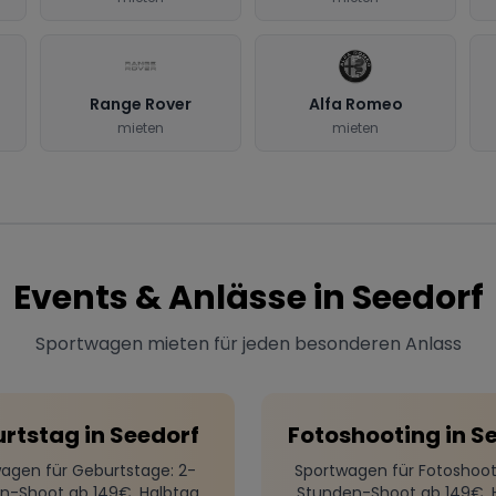
Range Rover
Alfa Romeo
mieten
mieten
Events & Anlässe in
Seedorf
Sportwagen mieten für jeden besonderen Anlass
rtstag
in
Seedorf
Fotoshooting
in
S
agen für Geburtstage
: 2-
Sportwagen für Fotoshoot
n-Shoot ab 149€, Halbtag
Stunden-Shoot ab 149€, 