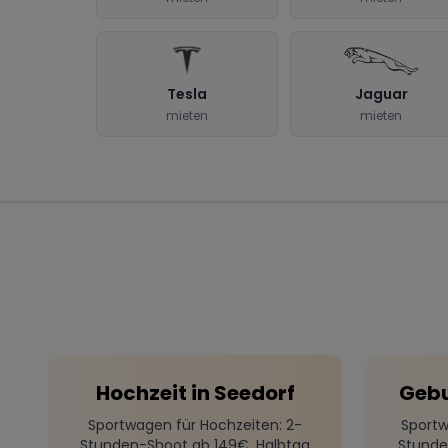
Tesla
Jaguar
mieten
mieten
Hochzeit
in
Seedorf
Gebu
Sportwagen für Hochzeiten
: 2-
Sportw
Stunden-Shoot ab 149€, Halbtag
Stunde