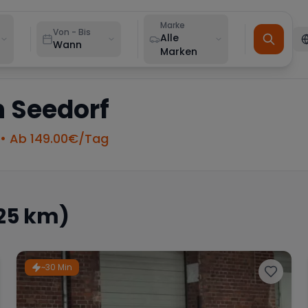
Marke
Von - Bis
Alle
Wann
Marken
n
Seedorf
• Ab
149.00
€/Tag
25 km)
~30 Min