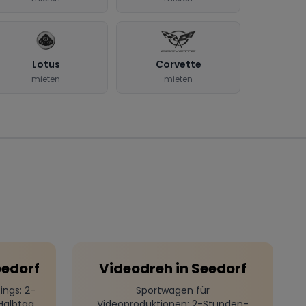
Lotus
Corvette
mieten
mieten
eedorf
Videodreh
in
Seedorf
ings
: 2-
Sportwagen für
Halbtag
Videoproduktionen
: 2-Stunden-