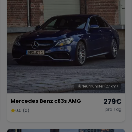
Neumünster
(27 km)
279
€
Mercedes Benz c63s AMG
pro Tag
0.0 (0)