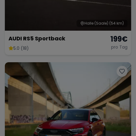
Halle (Saale)
(54 km)
Range Rover
Corvette
199
€
AUDI RS5 Sportback
pro Tag
5.0 (18)