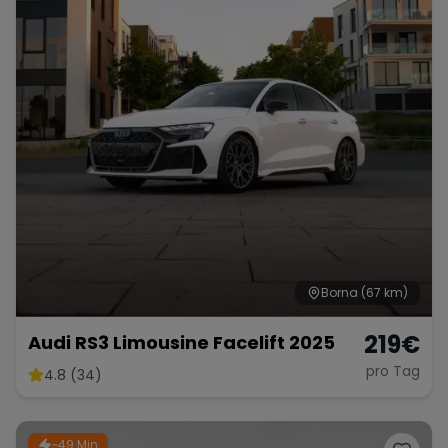
Borna
(67 km)
219
€
Audi RS3 Limousine Facelift 2025
pro Tag
4.8 (34)
~49 Min