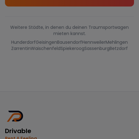
Weitere Städte, in denen du deinen Traumsportwagen
mieten kannst.
Hunderdorf
Geisingen
Bausendorf
Hennweiler
Mehlingen
Zarrentin
Waischenfeld
Spiekeroog
Sassenburg
Betzdorf
Drivable
Rent A Feeling