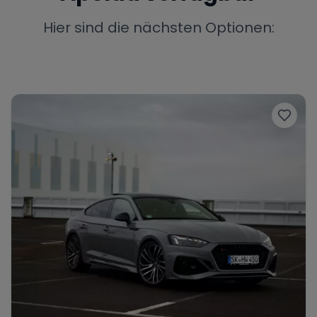
Porsche
Lamborghini
Ferrari
Hier sind die nächsten Optionen:
Wann
Zeitraum wählen
McLaren
Ford
Jaguar
Tesla
Chevrolet
Dodge
Bentley
Rolls Royce
Aston Martin
Bugatti
Lotus
Maserati