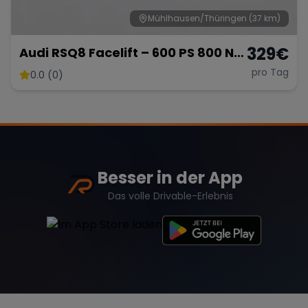
Mühlhausen/Thüringen
(37 km)
329
€
Audi RSQ8 Facelift – 600 PS 800 NM
Range Rover
Corvette
- SUV
pro Tag
0.0 (0)
Besser in der App
Das volle Drivable-Erlebnis