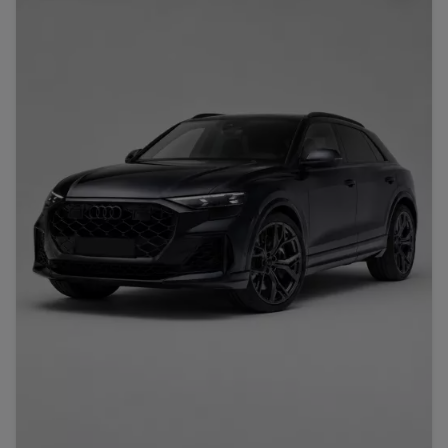
Porsche
Lamborghini
Ferrari
Wann
Zeitraum wählen
McLaren
Ford
Jaguar
Tesla
Chevrolet
Dodge
Bentley
Rolls Royce
Aston Martin
Bugatti
Lotus
Maserati