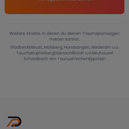
Weitere Städte, in denen du deinen Traumsportwagen
mieten kannst.
Gladbeck
Meudt, Molsberg, Hundsangen, Niederahr u.a.
Taucha
Kupferberg
Eisenach
Rhodt u.a.
Neuhäusel
Schwalbach am Taunus
Frechen
Eppstein