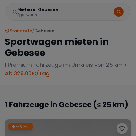
Mieten in Gebesee
Egal wann
Standorte
/
Gebesee
Sportwagen mieten in
Gebesee
1
Premium Fahrzeuge im Umkreis von 25 km
•
Ab
329.00
€/Tag
Marke
1
Fahrzeuge in
Gebesee
(≤ 25 km)
Mercedes
BMW
Audi
~49 Min