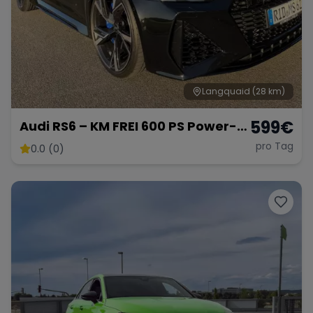
Langquaid
(28 km)
599
€
Audi RS6 – KM FREI 600 PS Power-
Kombi
pro Tag
0.0 (0)