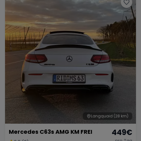
Porsche
Lamborghini
Ferrari
Wann
Zeitraum wählen
McLaren
Ford
Jaguar
Tesla
Chevrolet
Dodge
Bentley
Rolls Royce
Aston Martin
Langquaid
(28 km)
449
€
Mercedes C63s AMG KM FREI
Bugatti
Lotus
Maserati
pro Tag