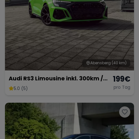
Abensberg
(40 km)
199
€
Audi RS3 Limousine inkl. 300km /
km frei möglich
pro Tag
5.0 (5)