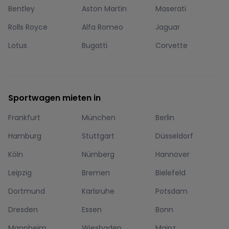
Bentley
Aston Martin
Maserati
Rolls Royce
Alfa Romeo
Jaguar
Lotus
Bugatti
Corvette
Sportwagen mieten in
Frankfurt
München
Berlin
Hamburg
Stuttgart
Düsseldorf
Köln
Nürnberg
Hannover
Leipzig
Bremen
Bielefeld
Dortmund
Karlsruhe
Potsdam
Dresden
Essen
Bonn
Mannheim
Wiesbaden
Mainz