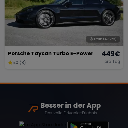
Train
(47 km)
449
€
Porsche Taycan Turbo E-Power
pro Tag
5.0 (8)
Besser in der App
Das volle Drivable-Erlebnis