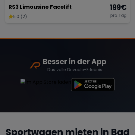
199
€
RS3 Limousine Facelift
pro Tag
5.0 (2)
Besser in der App
Das volle Drivable-Erlebnis
Sportwagen mieten in
Bad