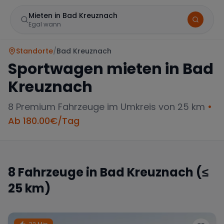
Mieten in Bad Kreuznach
Egal wann
Standorte
/
Bad Kreuznach
Sportwagen mieten in
Bad
Kreuznach
8
Premium Fahrzeuge im Umkreis von 25 km
•
Ab
180.00
€/Tag
Marke
8
Fahrzeuge in
Bad Kreuznach
(≤
25 km)
Mercedes
BMW
Audi