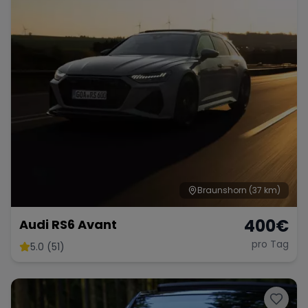
Braunshorn
(37 km)
400
€
Audi RS6 Avant
pro Tag
5.0 (51)