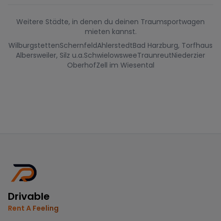
Weitere Städte, in denen du deinen Traumsportwagen
mieten kannst.
Wilburgstetten
Schernfeld
Ahlerstedt
Bad Harzburg, Torfhaus
Albersweiler, Silz u.a.
Schwielowswee
Traunreut
Niederzier
Oberhof
Zell im Wiesental
Drivable
Rent A Feeling