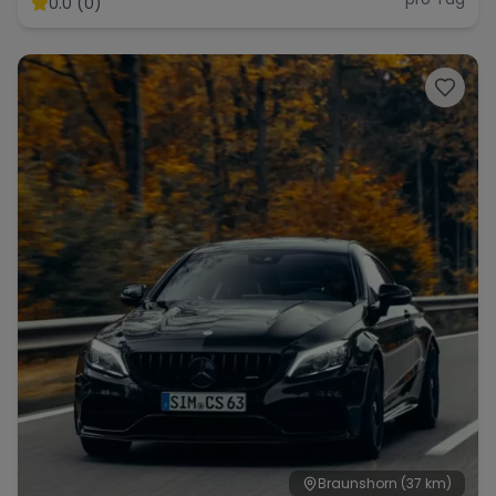
0.0 (0)
Range Rover
Corvette
Braunshorn
(37 km)