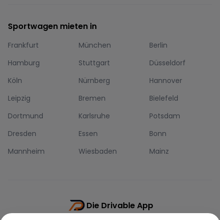
Sportwagen mieten in
Frankfurt
München
Berlin
Hamburg
Stuttgart
Düsseldorf
Köln
Nürnberg
Hannover
Leipzig
Bremen
Bielefeld
Dortmund
Karlsruhe
Potsdam
Dresden
Essen
Bonn
Mannheim
Wiesbaden
Mainz
Die Drivable App