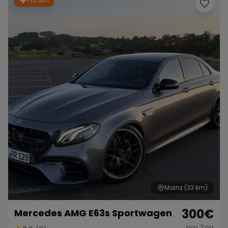
~32 Min
Porsche
Lamborghini
Ferrari
Wann
Zeitraum wählen
McLaren
Ford
Jaguar
Tesla
Chevrolet
Dodge
Bentley
Rolls Royce
Aston Martin
Mainz
(33 km)
300
€
Mercedes AMG E63s Sportwagen
Bugatti
Lotus
Maserati
pro Tag