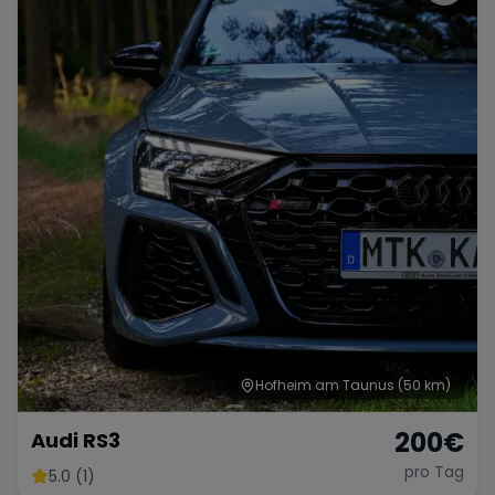
Hofheim am Taunus
(50 km)
200
€
Audi RS3
pro Tag
5.0 (1)