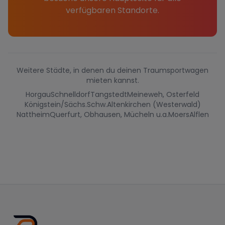
verfügbaren Standorte.
Weitere Städte, in denen du deinen Traumsportwagen
mieten kannst.
Horgau
Schnelldorf
Tangstedt
Meineweh, Osterfeld
Königstein/Sächs.Schw.
Altenkirchen (Westerwald)
Nattheim
Querfurt, Obhausen, Mücheln u.a.
Moers
Alflen