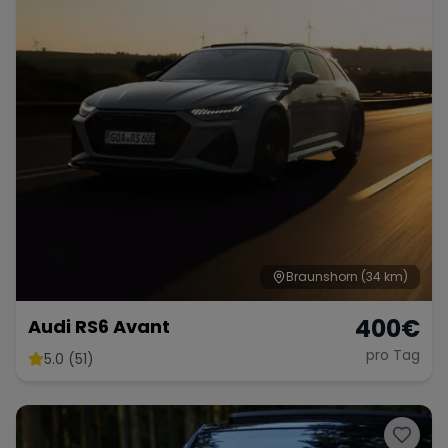
Braunshorn
(34 km)
400
€
Audi RS6 Avant
pro Tag
5.0 (51)