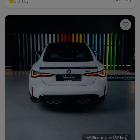
0.0 (0)
Range Rover
Corvette
Wiesbaden
(32 km)