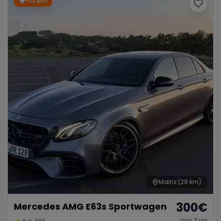
~32 Min
Porsche
Lamborghini
Ferrari
Wann
Zeitraum wählen
McLaren
Ford
Jaguar
Tesla
Chevrolet
Dodge
Bentley
Rolls Royce
Aston Martin
Mainz
(29 km)
300
€
Mercedes AMG E63s Sportwagen
Bugatti
Lotus
Maserati
pro Tag