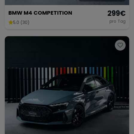
299
€
BMW M4 COMPETITION
pro Tag
5.0 (30)