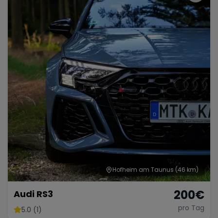
Hofheim am Taunus
(46 km)
200
€
Audi RS3
pro Tag
5.0 (1)