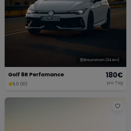
Braunshorn
(34 km)
180
€
Golf 8R Perfomance
pro Tag
5.0 (51)