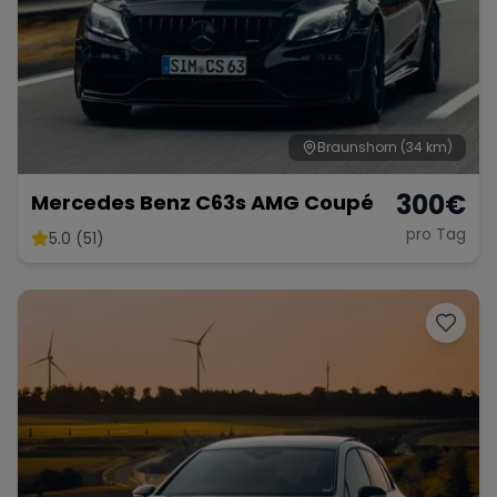
Braunshorn
(34 km)
300
€
Mercedes Benz C63s AMG Coupé
pro Tag
5.0 (51)