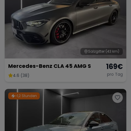
Salzgitter
(43 km)
169
€
Mercedes-Benz CLA 45 AMG S
pro Tag
4.6 (38)
~1,2 Stunden