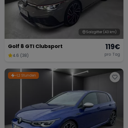
Salzgitter
(43 km)
119
€
Golf 8 GTI Clubsport
pro Tag
4.6 (38)
~1,2 Stunden