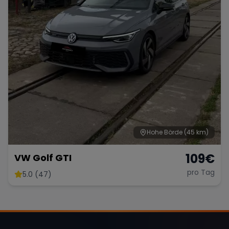
Hohe Börde
(45 km)
109
€
VW Golf GTI
pro Tag
5.0 (47)