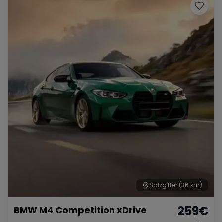
Salzgitter
(36 km)
259
€
BMW M4 Competition xDrive