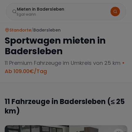
Mieten in Badersleben
Egal wann
Standorte
/
Badersleben
Sportwagen mieten in
Badersleben
11
Premium Fahrzeuge im Umkreis von 25 km
•
Ab
109.00
€/Tag
Marke
11
Fahrzeuge in
Badersleben
(≤ 25
km)
Mercedes
BMW
Audi