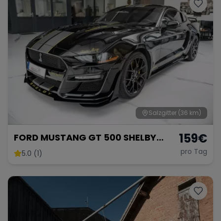
Porsche
Lamborghini
Ferrari
Wann
Zeitraum wählen
McLaren
Ford
Jaguar
Tesla
Chevrolet
Salzgitter
Dodge
(36 km)
159
€
FORD MUSTANG GT 500 SHELBY
OPTIK
pro Tag
5.0 (1)
Bentley
Rolls Royce
Aston Martin
Bugatti
Lotus
Maserati