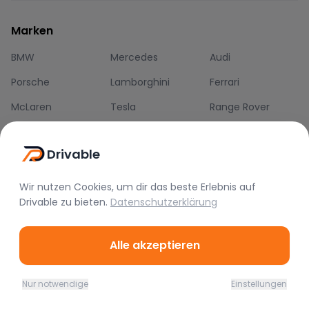
Marken
BMW
Mercedes
Audi
Porsche
Lamborghini
Ferrari
McLaren
Tesla
Range Rover
Bentley
Aston Martin
Maserati
Drivable
Rolls Royce
Alfa Romeo
Jaguar
Lotus
Bugatti
Corvette
Wir nutzen Cookies, um dir das beste Erlebnis auf
Drivable
zu bieten.
Datenschutzerklärung
Alle akzeptieren
Sportwagen mieten in
Frankfurt
München
Berlin
Nur notwendige
Einstellungen
Home
Favoriten
Mieten
Chat
Profil
Hamburg
Stuttgart
Düsseldorf