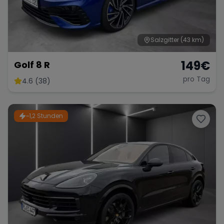
Salzgitter
(43 km)
149
€
Golf 8 R
pro Tag
4.6 (38)
~1,2 Stunden