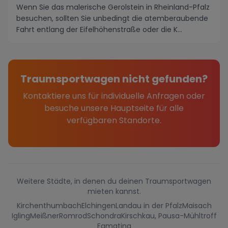
Wenn Sie das malerische Gerolstein in Rheinland-Pfalz
besuchen, sollten Sie unbedingt die atemberaubende
Fahrt entlang der Eifelhöhenstraße oder die K...
Traumsportwagen nicht gefunden?
Kontaktiere uns für individuelle Anfragen oder
besuche unsere Hauptseite für alle
verfügbaren Standorte.
Weitere Städte, in denen du deinen Traumsportwagen
mieten kannst.
Kirchenthumbach
Elchingen
Landau in der Pfalz
Maisach
Igling
Meißner
Romrod
Schondra
Kirschkau, Pausa-Mühltroff
Egmating