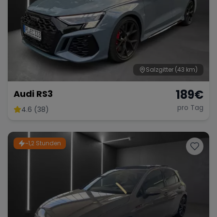
Salzgitter
(43 km)
189
€
Audi RS3
pro Tag
4.6 (38)
~1,2 Stunden