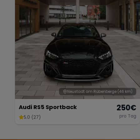
Neustadt am Rübenberge
(46 km)
250
€
Audi RS5 Sportback
pro Tag
5.0 (27)