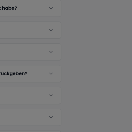
t habe?
urückgeben?