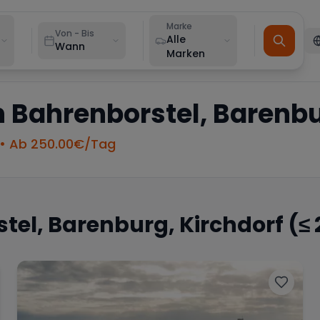
Marke
Von - Bis
Alle
Wann
Marken
n
Bahrenborstel, Barenbu
• Ab
250.00
€/Tag
tel, Barenburg, Kirchdorf
(≤ 