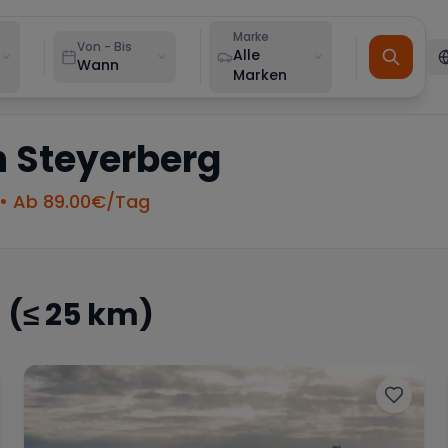
Marke
Von - Bis
Alle
Wann
Marken
n
Steyerberg
• Ab
89.00
€/Tag
g
(≤ 25 km)