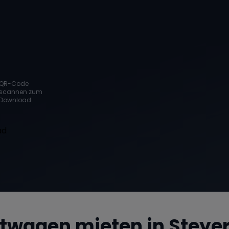
QR-Code
scannen zum
Download
twagen mieten in
Steye