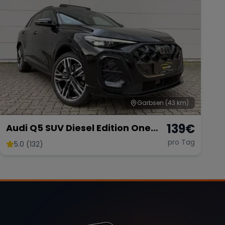
Garbsen
(43 km)
139
€
Audi Q5 SUV Diesel Edition One
Neu
pro Tag
5.0 (132)