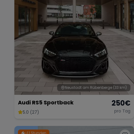
Neustadt am Rübenberge
(33 km)
250
€
Audi RS5 Sportback
pro Tag
5.0 (27)
~1,1 Stunden