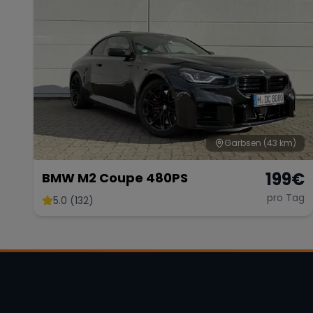
Garbsen
(43 km)
199
€
BMW M2 Coupe 480PS
pro Tag
5.0 (132)