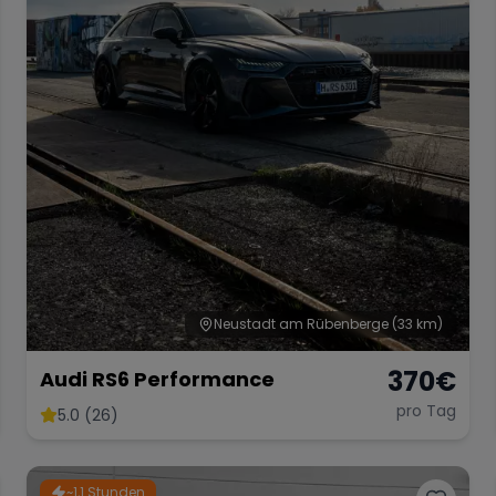
Neustadt am Rübenberge
(33 km)
370
€
Audi RS6 Performance
pro Tag
5.0 (26)
~1,1 Stunden