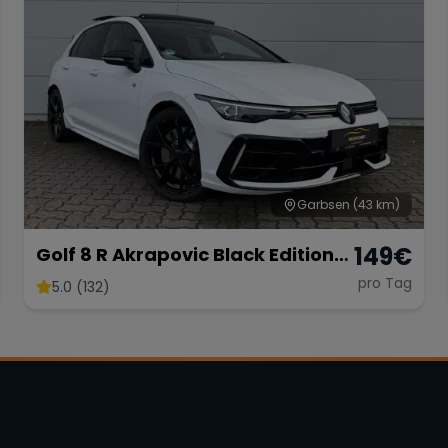
Garbsen
(43 km)
149
€
Golf 8 R Akrapovic Black Edition
333PS
pro Tag
5.0 (132)