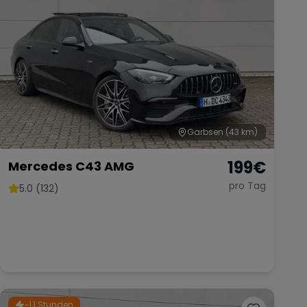
Garbsen
(43 km)
199
€
Mercedes C43 AMG
pro Tag
5.0 (132)
~1,1 Stunden