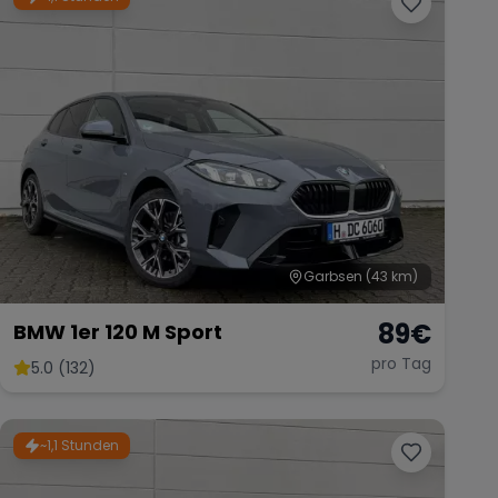
Garbsen
(43 km)
89
€
BMW 1er 120 M Sport
pro Tag
5.0 (132)
~1,1 Stunden