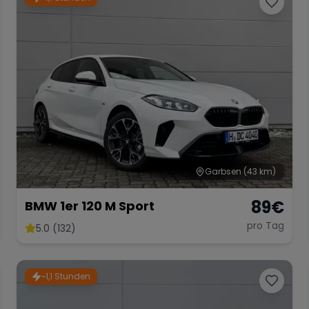
Garbsen
(43 km)
89
€
BMW 1er 120 M Sport
pro Tag
5.0 (132)
~1,1 Stunden