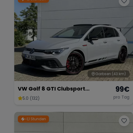
Garbsen
(43 km)
99
€
VW Golf 8 GTI Clubsport
Akrapovic
pro Tag
5.0 (132)
~1,1 Stunden