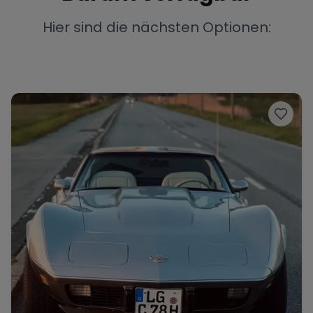
Porsche
Lamborghini
Ferrari
Hier sind die nächsten Optionen:
Wann
Zeitraum wählen
McLaren
Ford
Jaguar
Tesla
Chevrolet
Dodge
Bentley
Rolls Royce
Aston Martin
Bugatti
Lotus
Maserati