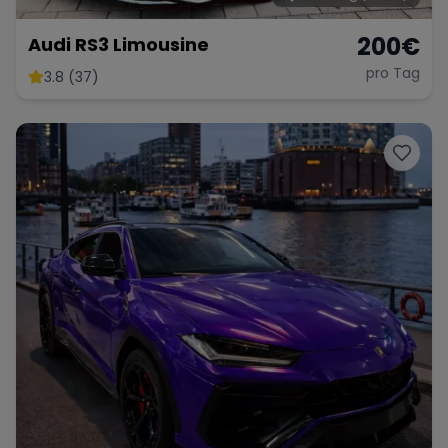
200
€
Audi RS3 Limousine
pro Tag
3.8 (37)