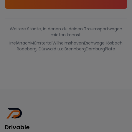
Weitere Städte, in denen du deinen Traumsportwagen
mieten kannst.
Irrel
Arrach
Münstertal
Wilhelmshaven
Eschwege
Hösbach
Rodeberg, Dünwald u.a.
Brennberg
Dornburg
Plate
Drivable