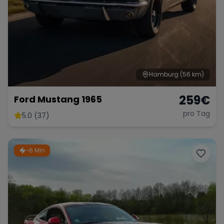
Hamburg
(56 km)
259
€
Ford Mustang 1965
pro Tag
5.0 (37)
~6 Min