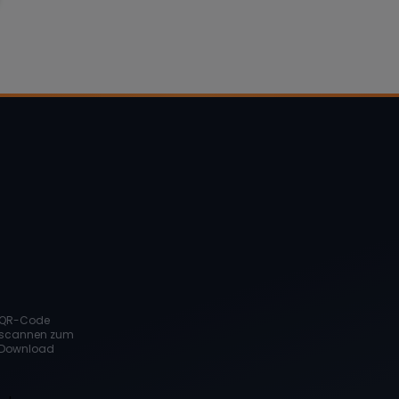
QR-Code
scannen zum
Download