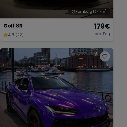
Hamburg
(64 km)
179
€
Golf 8R
pro Tag
4.8 (22)