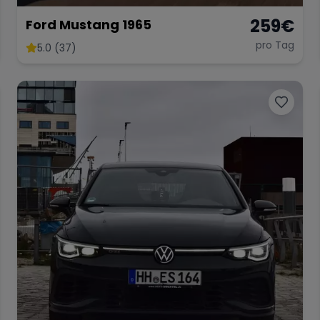
259
€
Ford Mustang 1965
pro Tag
5.0 (37)