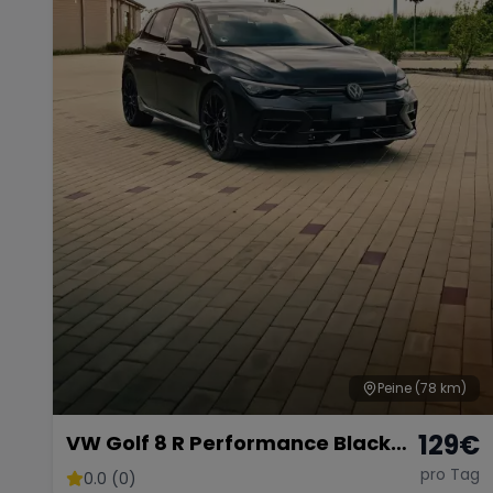
Peine
(78 km)
129
€
VW Golf 8 R Performance Black
Edition – 333 PS Kraftpaket
pro Tag
0.0 (0)