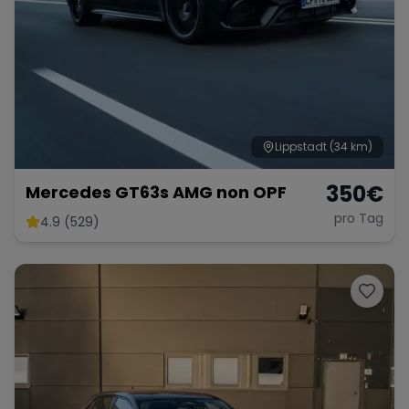
Lippstadt
(34 km)
350
€
Mercedes GT63s AMG non OPF
pro Tag
4.9 (529)