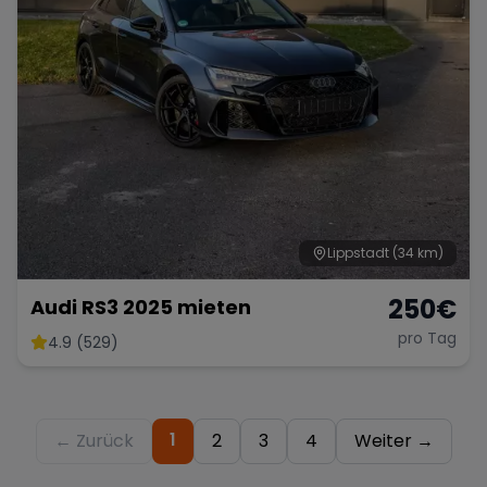
Lippstadt
(34 km)
250
€
Audi RS3 2025 mieten
pro Tag
4.9 (529)
1
← Zurück
2
3
4
Weiter →