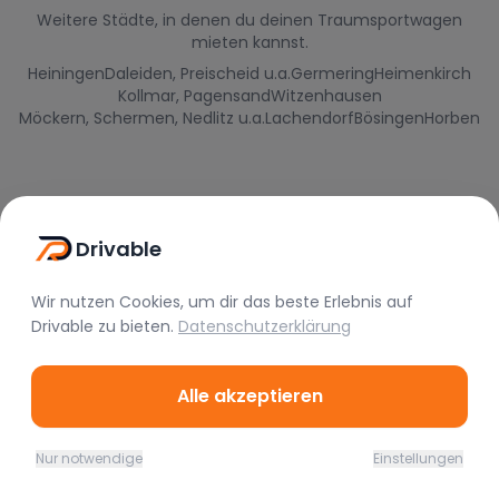
Weitere Städte, in denen du deinen Traumsportwagen
mieten kannst.
Heiningen
Daleiden, Preischeid u.a.
Germering
Heimenkirch
Kollmar, Pagensand
Witzenhausen
Möckern, Schermen, Nedlitz u.a.
Lachendorf
Bösingen
Horben
Drivable
Wir nutzen Cookies, um dir das beste Erlebnis auf
Drivable
zu bieten.
Datenschutzerklärung
Alle akzeptieren
Drivable
Rent A Feeling
Nur notwendige
Einstellungen
Home
Favoriten
Mieten
Chat
Profil