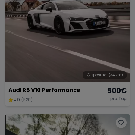
Lippstadt
(34 km)
500
€
Audi R8 V10 Performance
pro Tag
4.9 (529)