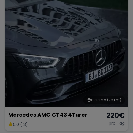
Porsche
Lamborghini
Ferrari
Wann
Zeitraum wählen
McLaren
Ford
Jaguar
Tesla
Chevrolet
Dodge
Bentley
Rolls Royce
Aston Martin
Bielefeld
(26 km)
220
€
Mercedes AMG GT43 4Türer
pro Tag
5.0 (13)
Bugatti
Lotus
Maserati