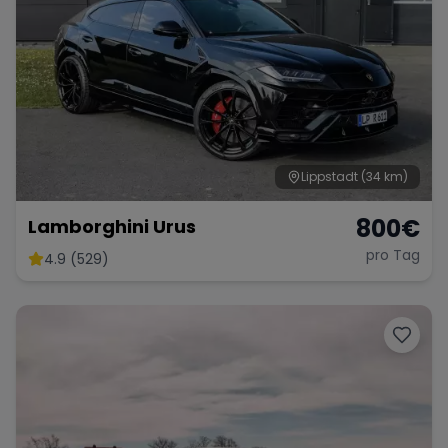
Lippstadt
(34 km)
800
€
Lamborghini Urus
pro Tag
4.9 (529)