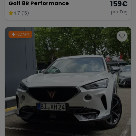
159
€
Golf 8R Performance
pro Tag
4.7 (15)
~22 Min