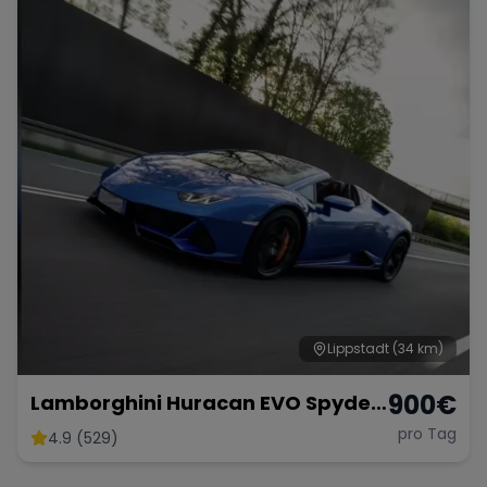
Lippstadt
(34 km)
900
€
Lamborghini Huracan EVO Spyder
non OPF
pro Tag
4.9 (529)