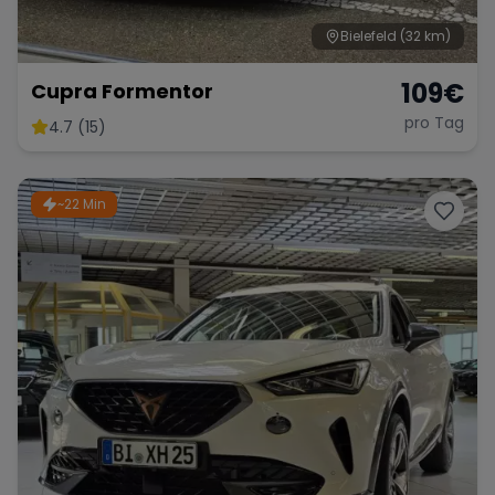
Bielefeld
(32 km)
109
€
Cupra Formentor
pro Tag
4.7 (15)
~22 Min