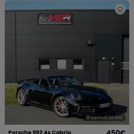
Lippstadt
(34 km)
450
€
Porsche 992 4s Cabrio