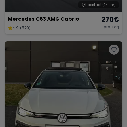
Lippstadt
(34 km)
270
€
Mercedes C63 AMG Cabrio
pro Tag
4.9 (529)