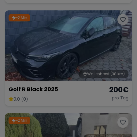
~2 Min
Wallenhorst
(38 km)
200
€
Golf R Black 2025
pro Tag
0.0 (0)
~2 Min