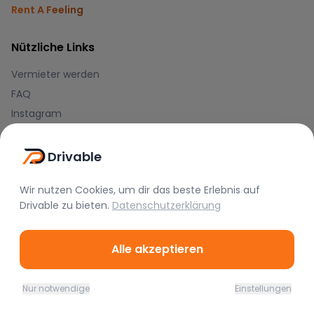
Rent A Feeling
Nützliche Links
Vermieter werden
FAQ
Instagram
TikTok
Drivable
Rechtliches
Wir nutzen Cookies, um dir das beste Erlebnis auf
Nutzungsbedingungen
Drivable
zu bieten.
Datenschutzerklärung
Datenschutz
Impressum
Alle akzeptieren
Blog
Nur notwendige
Einstellungen
Journal
Home
Favoriten
Mieten
Chat
Profil