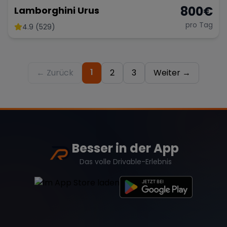
800
€
Lamborghini Urus
pro Tag
4.9 (529)
1
← Zurück
2
3
Weiter →
Besser in der App
Das volle Drivable-Erlebnis