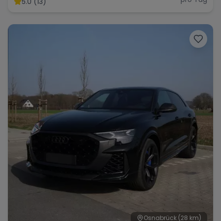
5.0 (13)
Range Rover
Corvette
Osnabrück
(28 km)