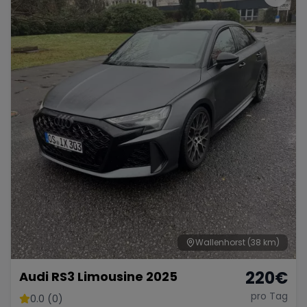
Wallenhorst
(38 km)
220
€
Audi RS3 Limousine 2025
pro Tag
0.0 (0)