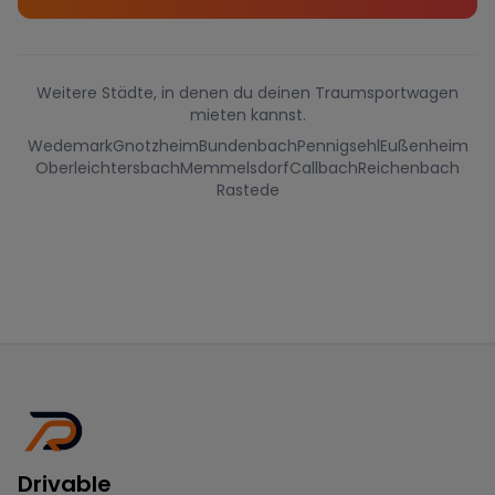
Weitere Städte, in denen du deinen Traumsportwagen
mieten kannst.
Wedemark
Gnotzheim
Bundenbach
Pennigsehl
Eußenheim
Oberleichtersbach
Memmelsdorf
Callbach
Reichenbach
Rastede
Drivable