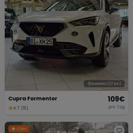
Bielefeld
(37 km)
109
€
Cupra Formentor
pro Tag
4.7 (15)
~2 Min