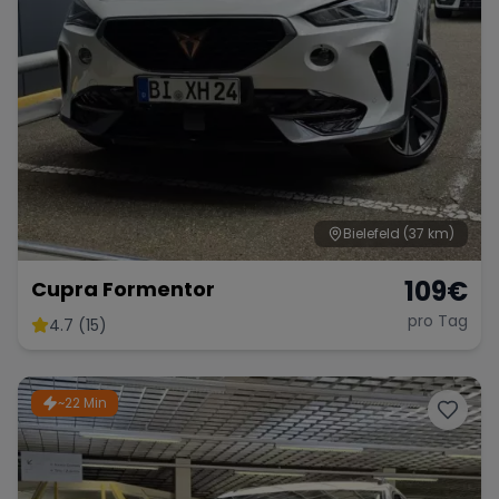
Bielefeld
(37 km)
109
€
Cupra Formentor
pro Tag
4.7 (15)
~22 Min