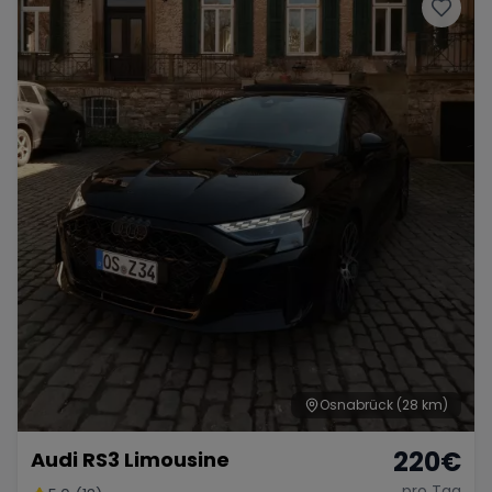
Porsche
Lamborghini
Ferrari
Wann
Zeitraum wählen
McLaren
Ford
Jaguar
Tesla
Chevrolet
Dodge
Bentley
Rolls Royce
Aston Martin
Osnabrück
(28 km)
220
€
Audi RS3 Limousine
Bugatti
Lotus
Maserati
pro Tag