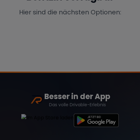
Porsche
Lamborghini
Ferrari
Hier sind die nächsten Optionen:
Wann
Zeitraum wählen
McLaren
Ford
Jaguar
Tesla
Chevrolet
Dodge
Besser in der App
Bentley
Rolls Royce
Aston Martin
Das volle Drivable-Erlebnis
Bugatti
Lotus
Maserati