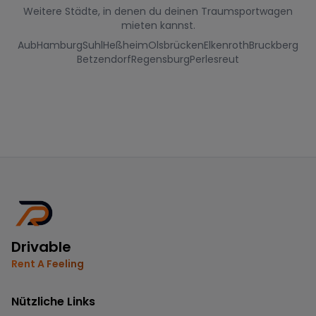
Weitere Städte, in denen du deinen Traumsportwagen
mieten kannst.
Aub
Hamburg
Suhl
Heßheim
Olsbrücken
Elkenroth
Bruckberg
Betzendorf
Regensburg
Perlesreut
Drivable
Rent A Feeling
Nützliche Links