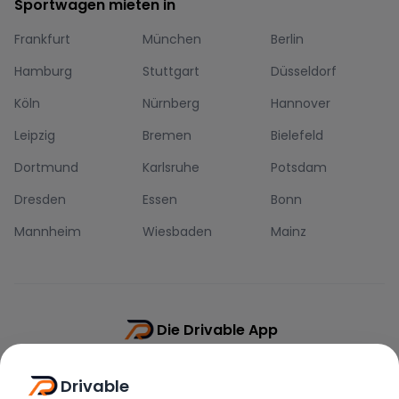
Sportwagen mieten in
Frankfurt
München
Berlin
Hamburg
Stuttgart
Düsseldorf
Köln
Nürnberg
Hannover
Leipzig
Bremen
Bielefeld
Dortmund
Karlsruhe
Potsdam
Dresden
Essen
Bonn
Mannheim
Wiesbaden
Mainz
Die Drivable App
Push-Benachrichtigungen
Drivable
Direkt-Chat