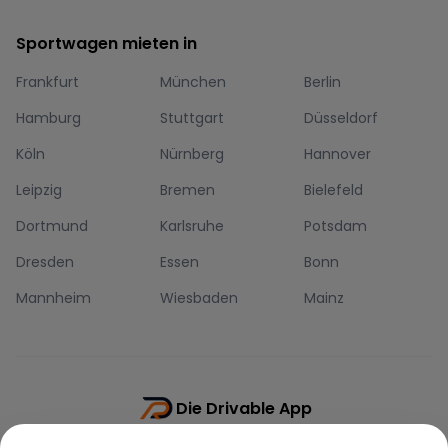
Sportwagen mieten in
Frankfurt
München
Berlin
Hamburg
Stuttgart
Düsseldorf
Köln
Nürnberg
Hannover
Leipzig
Bremen
Bielefeld
Dortmund
Karlsruhe
Potsdam
Dresden
Essen
Bonn
Mannheim
Wiesbaden
Mainz
Die Drivable App