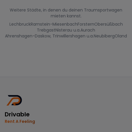
Weitere Städte, in denen du deinen Traumsportwagen
mieten kannst.
Lechbruck
Ramstein-Miesenbach
Forstern
Obersüßbach
Trebgast
Nisterau u.a.
Aurach
Ahrenshagen-Daskow, Trinwillershagen u.a.
Neubiberg
Oland
Drivable
Rent A Feeling