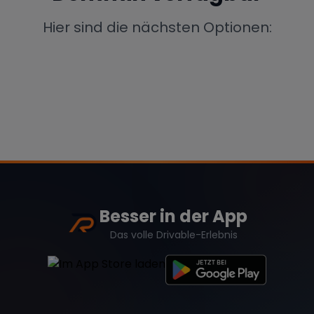
Porsche
Lamborghini
Ferrari
Hier sind die nächsten Optionen:
Wann
Zeitraum wählen
McLaren
Ford
Jaguar
Tesla
Chevrolet
Dodge
Besser in der App
Bentley
Rolls Royce
Aston Martin
Das volle Drivable-Erlebnis
Bugatti
Lotus
Maserati