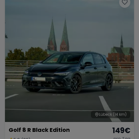
Porsche
Lamborghini
Ferrari
Wann
Zeitraum wählen
McLaren
Ford
Jaguar
Tesla
Chevrolet
Dodge
Bentley
Rolls Royce
Aston Martin
Lübeck
(14 km)
149
€
Golf 8 R Black Edition
Bugatti
Lotus
Maserati
pro Tag