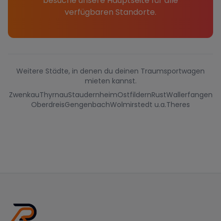
besuche unsere Hauptseite für alle
verfügbaren Standorte.
Weitere Städte, in denen du deinen Traumsportwagen
mieten kannst.
Zwenkau
Thyrnau
Staudernheim
Ostfildern
Rust
Wallerfangen
Oberdreis
Gengenbach
Wolmirstedt u.a.
Theres