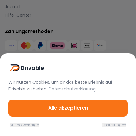
Journal
Hilfe-Center
Zahlungsmethoden
Drivable
Marken
Wir nutzen Cookies, um dir das beste Erlebnis auf
Drivable
zu bieten.
Datenschutzerklärung
BMW
Mercedes
Audi
Porsche
Lamborghini
Ferrari
Alle akzeptieren
McLaren
Tesla
Range Rover
Bentley
Aston Martin
Maserati
Nur notwendige
Einstellungen
Home
Favoriten
Mieten
Chat
Profil
Rolls Royce
Alfa Romeo
Jaguar