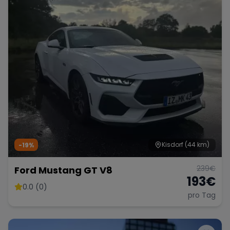
Kisdorf
(44 km)
-19%
239
€
Ford Mustang GT V8
193
€
0.0 (0)
pro Tag