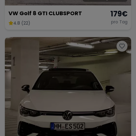
179
€
VW Golf 8 GTI CLUBSPORT
pro Tag
4.8 (22)