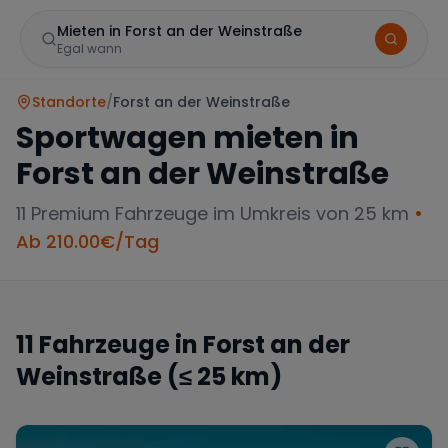
Mieten in Forst an der Weinstraße
Egal wann
Standorte
/
Forst an der Weinstraße
Sportwagen mieten in
Forst an der Weinstraße
11
Premium Fahrzeuge im Umkreis von 25 km
•
Ab
210.00
€/Tag
Marke
11
Fahrzeuge in
Forst an der
Weinstraße
(≤ 25 km)
Mercedes
BMW
Audi