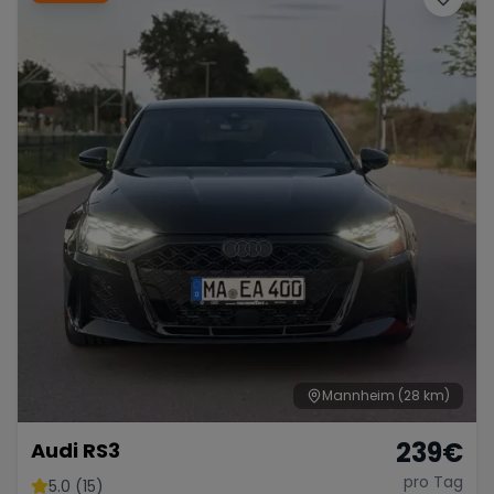
Mannheim
(28 km)
239
€
Audi RS3
pro Tag
5.0 (15)