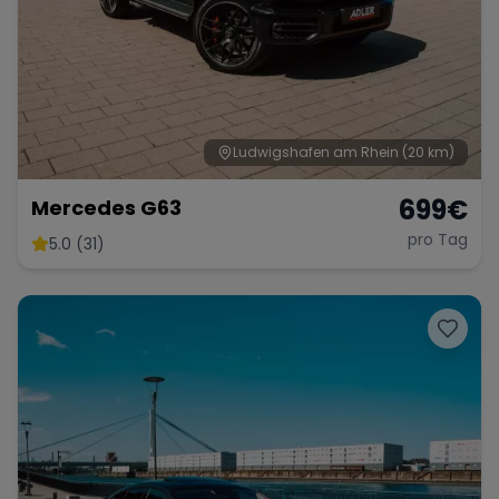
Ludwigshafen am Rhein
(20 km)
699
€
Mercedes G63
pro Tag
5.0 (31)