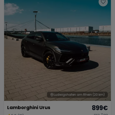
Porsche
Lamborghini
Ferrari
Wann
Zeitraum wählen
McLaren
Ford
Jaguar
Tesla
Chevrolet
Dodge
Bentley
Rolls Royce
Aston Martin
Ludwigshafen am Rhein
(20 km)
899
€
Lamborghini Urus
Bugatti
Lotus
Maserati
pro Tag