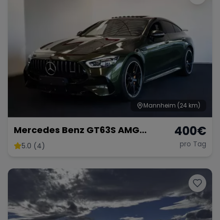
Mannheim
(24 km)
400
€
Mercedes Benz GT63S AMG
FACELIFT
pro Tag
5.0 (4)