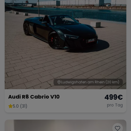
Ludwigshafen am Rhein
(20 km)
499
€
Audi R8 Cabrio V10
pro Tag
5.0 (31)