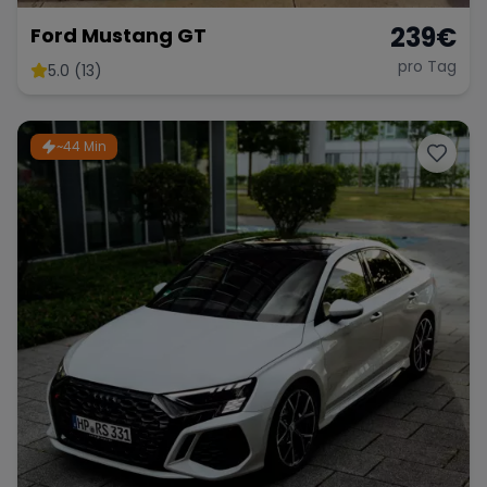
239
€
Ford Mustang GT
pro Tag
5.0 (13)
~44 Min