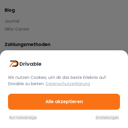
Blog
Journal
Hilfe-Center
Zahlungsmethoden
Drivable
Wir nutzen Cookies, um dir das beste Erlebnis auf
Drivable
zu bieten.
Datenschutzerklärung
Marken
BMW
Mercedes
Audi
Alle akzeptieren
Porsche
Lamborghini
Ferrari
Nur notwendige
Einstellungen
McLaren
Tesla
Range Rover
Home
Favoriten
Mieten
Chat
Profil