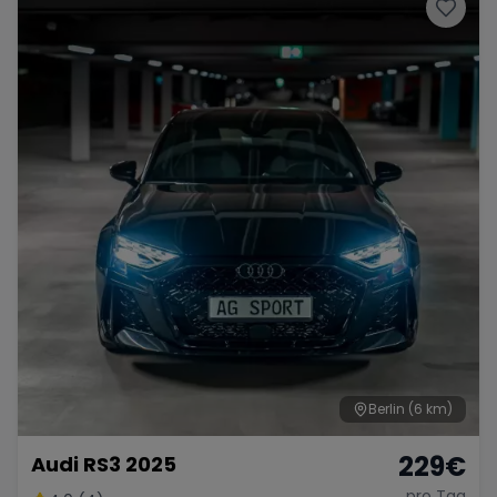
Porsche
Lamborghini
Ferrari
Wann
Zeitraum wählen
McLaren
Ford
Jaguar
Tesla
Chevrolet
Dodge
Bentley
Rolls Royce
Aston Martin
Berlin
(6 km)
229
€
Audi RS3 2025
Bugatti
Lotus
Maserati
pro Tag