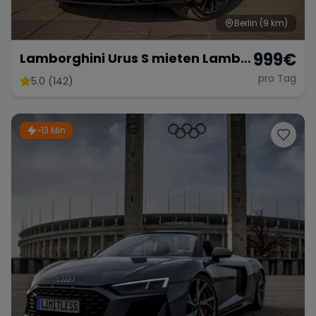
Berlin
(9 km)
999
€
Lamborghini Urus S mieten Lambo
SUV Sportwagen Hochzeitsauto
pro Tag
5.0 (142)
Exot
~13 Min