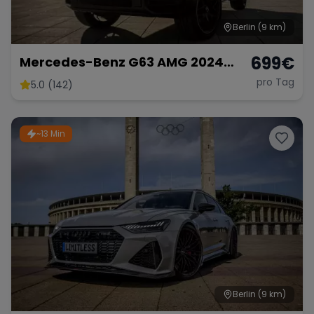
Berlin
(9 km)
699
€
Mercedes-Benz G63 AMG 2024
mieten SUV G-Klasse G 63
pro Tag
5.0 (142)
Hochzeitsauto Sportwagen
~13 Min
Berlin
(9 km)