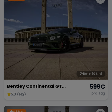
Berlin
(9 km)
599
€
Bentley Continental GT
Sportwagen Coupe mieten
pro Tag
5.0 (142)
Hochzeitsauto Berlin
~13 Min