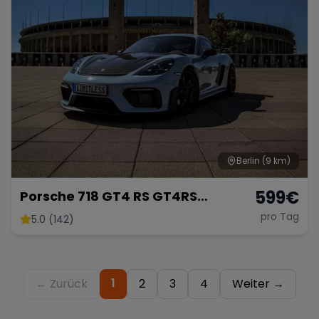
Berlin
(9 km)
599
€
Porsche 718 GT4 RS GT4RS
Weissach PDK 2025 Mieten
pro Tag
5.0 (142)
Rennwagen Sportwagen Hochzeit
GT3 GT3RS Berlin 911
1
← Zurück
2
3
4
Weiter →