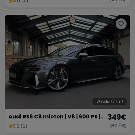
4.0 (4)
Range Rover
Corvette
Berlin
(7 km)
349
€
Audi RS6 C8 mieten | V8 | 600 PS |
Sportwagen
pro Tag
5.0 (6)