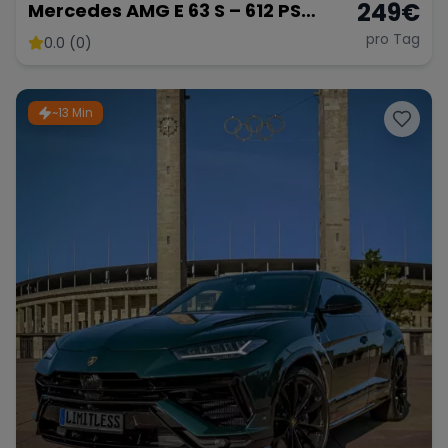
249
€
Mercedes AMG E 63 S – 612 PS
Power
pro Tag
0.0 (0)
~13 Min