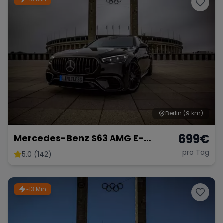
Berlin
(9 km)
699
€
Mercedes-Benz S63 AMG E-
Performance 2025 lang 802 PS
pro Tag
5.0 (142)
Sportwagen S Klasse
Hochzeitsauto Limousine mieten
~13 Min