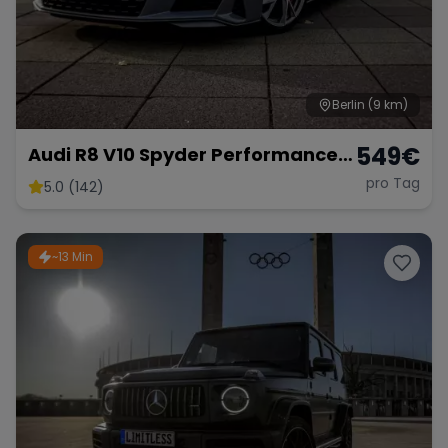
Berlin
(9 km)
549
€
Audi R8 V10 Spyder Performance
2024 mieten Cabrio Roadster
pro Tag
5.0 (142)
Sportwagen Hochzeitsauto
~13 Min