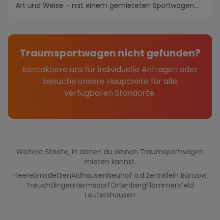
Art und Weise – mit einem gemieteten Sportwagen.
Diese...
Traumsportwagen nicht gefunden?
Kontaktiere uns für individuelle Anfragen oder
besuche unsere Hauptseite für alle
verfügbaren Standorte.
Weitere Städte, in denen du deinen Traumsportwagen
mieten kannst.
Heere
Emsdetten
Aidhausen
Neuhof a.d.Zenn
Klein Bünzow
Treuchtlingen
Hermsdorf
Ortenberg
Flammersfeld
Leutershausen