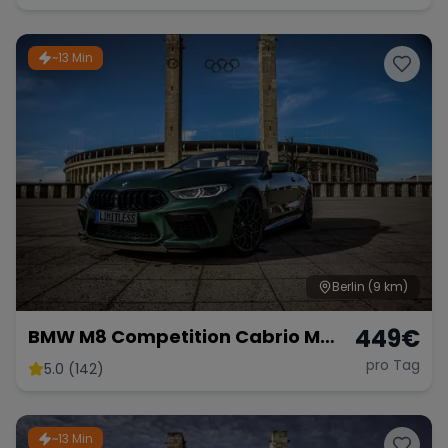
Sportwagen Hochzeitsauto
Lamborghini
~13 Min
Berlin
(9 km)
449
€
BMW M8 Competition Cabrio M
mieten 625 PS xDrive Sportwagen
pro Tag
5.0 (142)
Hochzeit *kein OPF* Berlin
~13 Min