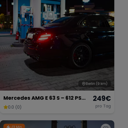
Berlin
(9 km)
249
€
Mercedes AMG E 63 S – 612 PS
Power
pro Tag
0.0 (0)
~13 Min