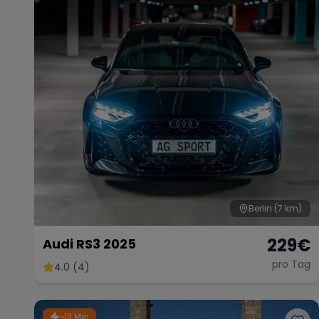
Berlin
(7 km)
229
€
Audi RS3 2025
pro Tag
4.0 (4)
~13 Min