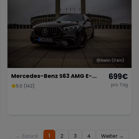
Berlin
(11 km)
699
€
Mercedes-Benz S63 AMG E-
Performance 2025 lang 802 PS
pro Tag
5.0 (142)
Sportwagen S Klasse
Hochzeitsauto Limousine mieten
1
← Zurück
2
3
4
Weiter →