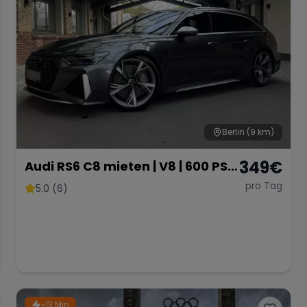
Berlin
(9 km)
349
€
Audi RS6 C8 mieten | V8 | 600 PS |
Sportwagen
pro Tag
5.0 (6)
~13 Min