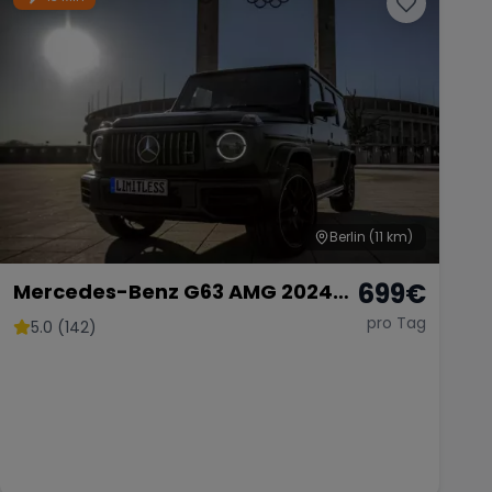
Berlin
(11 km)
699
€
Mercedes-Benz G63 AMG 2024
mieten SUV G-Klasse G 63
pro Tag
5.0 (142)
Hochzeitsauto Sportwagen