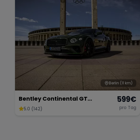
Berlin
(11 km)
599
€
Bentley Continental GT
Sportwagen Coupe mieten
pro Tag
5.0 (142)
Hochzeitsauto Berlin