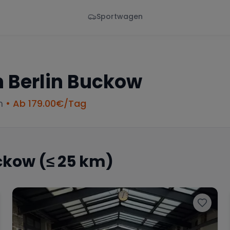
Sportwagen
Von - Bis
Marke
en
Wann
Alle Marken
n
Berlin Buckow
m
• Ab
179.00
€/Tag
uckow
(≤ 25 km)