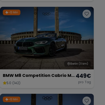
~13 Min
Berlin
(11 km)
449
€
BMW M8 Competition Cabrio M
mieten 625 PS xDrive
pro Tag
5.0 (142)
Sportwagen Hochzeit *kein OPF*
Berlin
~13 Min