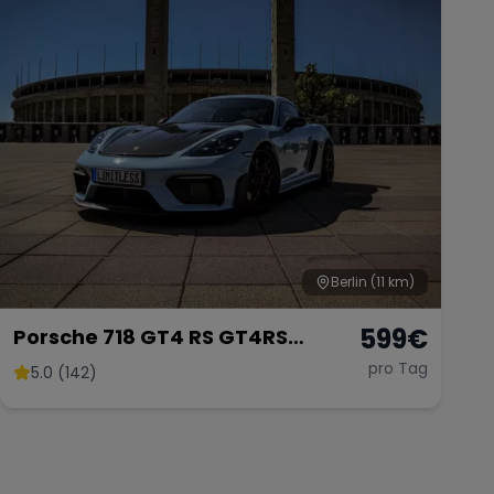
Berlin
(11 km)
599
€
Porsche 718 GT4 RS GT4RS
Weissach PDK 2025 Mieten
pro Tag
5.0 (142)
Rennwagen Sportwagen
Hochzeit GT3 GT3RS Berlin 911