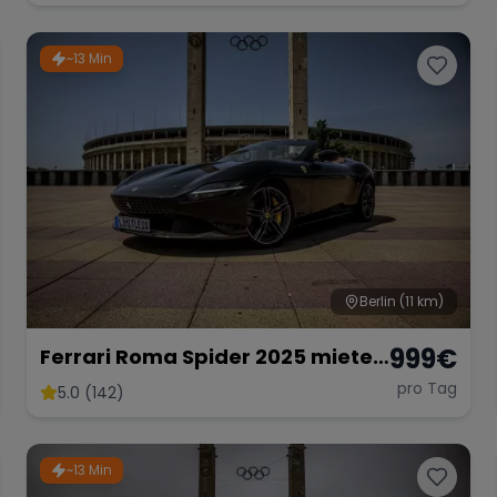
Sportwagen Hochzeitsauto
~13 Min
Berlin
(11 km)
999
€
Ferrari Roma Spider 2025 mieten
Berlin Cabrio Roadster Exot
pro Tag
5.0 (142)
Sportwagen Hochzeitsauto
Lamborghini
~13 Min