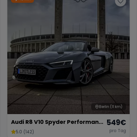
Berlin
(11 km)
549
€
Audi R8 V10 Spyder Performance
2024 mieten Cabrio Roadster
pro Tag
5.0 (142)