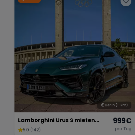
Berlin
(11 km)
999
€
Lamborghini Urus S mieten
Lambo SUV Sportwagen
pro Tag
5.0 (142)