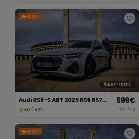
Hochzeitsauto Exot
~13 Min
Berlin
(11 km)
599
€
Audi RS6-S ABT 2025 RS6 RS7
mieten 800 PS Berlin
pro Tag
5.0 (142)
Sportwagen Hochzeitsauto Exot
~13 Min