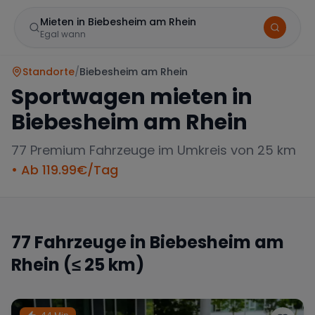
Mieten in Biebesheim am Rhein
Egal wann
Standorte
/
Biebesheim am Rhein
Sportwagen mieten in
Biebesheim am Rhein
77
Premium Fahrzeuge im Umkreis von 25 km
• Ab
119.99
€/Tag
Marke
77
Fahrzeuge in
Biebesheim am
Rhein
(≤ 25 km)
Mercedes
BMW
Audi