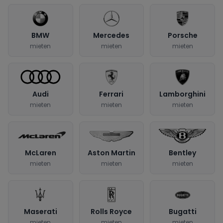
BMW
Mercedes
Porsche
mieten
mieten
mieten
Audi
Ferrari
Lamborghini
mieten
mieten
mieten
McLaren
Aston Martin
Bentley
mieten
mieten
mieten
Maserati
Rolls Royce
Bugatti
mieten
mieten
mieten