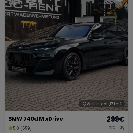
Weiterstadt
(17 km)
299
€
BMW 740d M xDrive
pro Tag
5.0 (659)