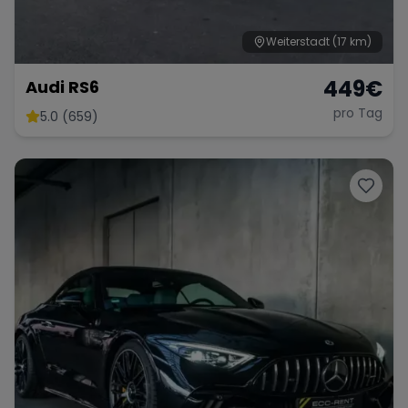
Weiterstadt
(17 km)
449
€
Audi RS6
pro Tag
5.0 (659)