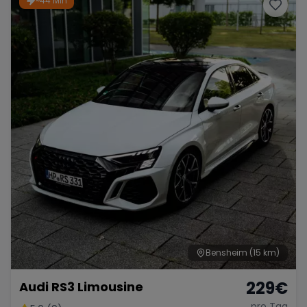
~44 Min
Porsche
Lamborghini
Ferrari
Wann
Zeitraum wählen
McLaren
Ford
Jaguar
Tesla
Chevrolet
Dodge
Bentley
Rolls Royce
Aston Martin
Bensheim
(15 km)
229
€
Audi RS3 Limousine
Bugatti
Lotus
Maserati
pro Tag