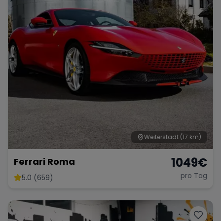
Weiterstadt
(17 km)
1049
€
Ferrari Roma
pro Tag
5.0 (659)