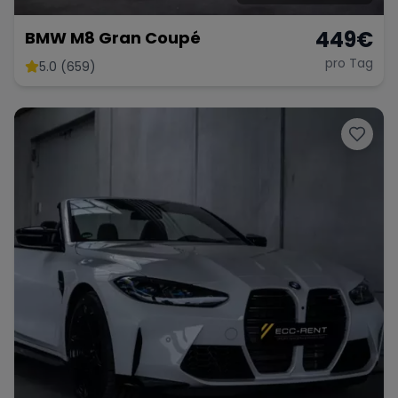
449
€
BMW M8 Gran Coupé
pro Tag
5.0 (659)