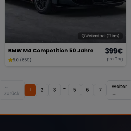
Weiterstadt
(17 km)
399
€
BMW M4 Competition 50 Jahre
pro Tag
5.0 (659)
←
Weiter
...
1
2
3
5
6
7
Zurück
→