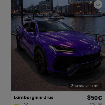
Hamburg
(42 km)
850
€
Lamborghini Urus
pro Tag
5.0 (2)