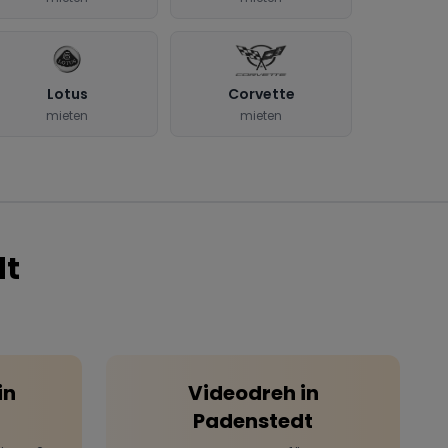
Lotus
Corvette
mieten
mieten
dt
in
Videodreh
in
Padenstedt