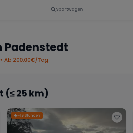
Sportwagen
Von - Bis
Marke
en
Wann
Alle Marken
n
Padenstedt
• Ab
200.00
€/Tag
t
(≤ 25 km)
~1,9 Stunden