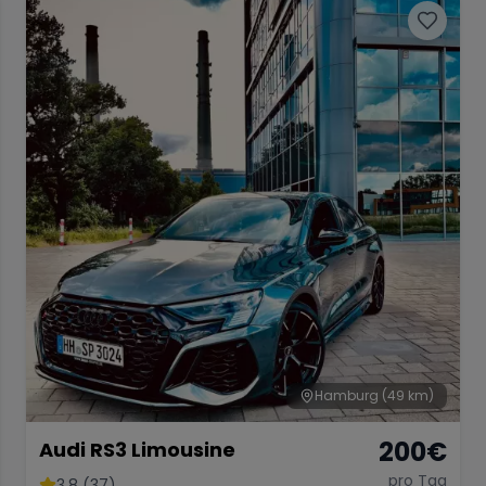
Hamburg
(49 km)
200
€
Audi RS3 Limousine
pro Tag
3.8 (37)