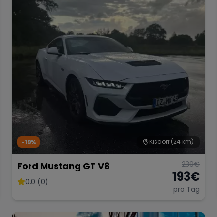
Kisdorf
(24 km)
-19%
239
€
Ford Mustang GT V8
193
€
0.0 (0)
pro Tag