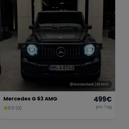
Norderstedt
(39 km)
499
€
Mercedes G 63 AMG
pro Tag
0.0 (0)