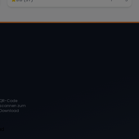
QR-Code
scannen zum
Download