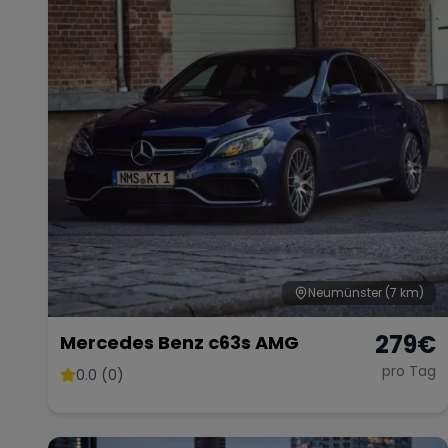
Neumünster
(7 km)
279
€
Mercedes Benz c63s AMG
pro Tag
0.0 (0)