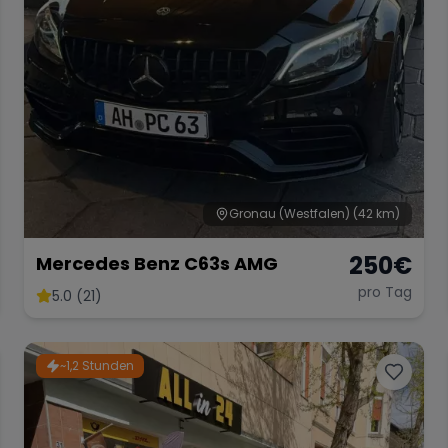
Gronau (Westfalen)
(42 km)
250
€
Mercedes Benz C63s AMG
pro Tag
5.0 (21)
~1,2 Stunden