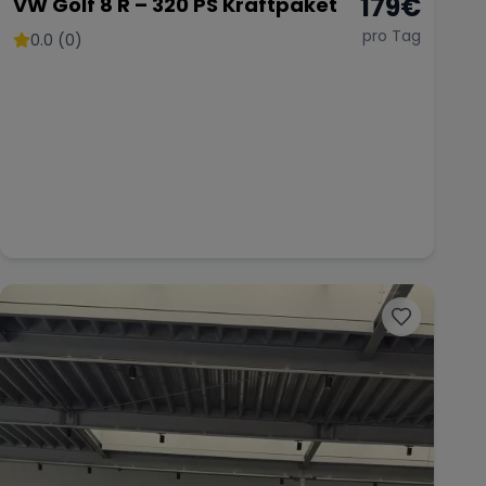
179
€
VW Golf 8 R – 320 PS Kraftpaket
pro Tag
0.0 (0)