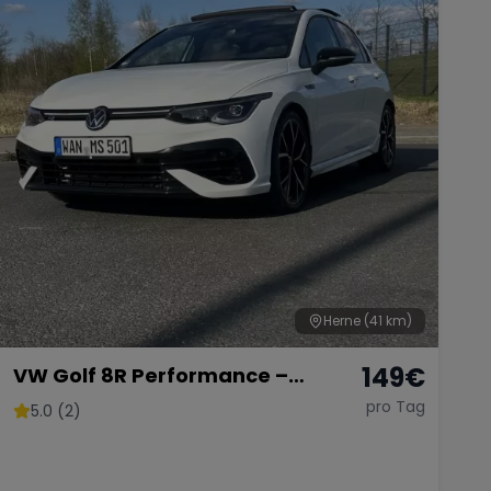
Herne
(41 km)
149
€
VW Golf 8R Performance –
Sportlich, leistungsstark & top
pro Tag
5.0 (2)
ausgestattet