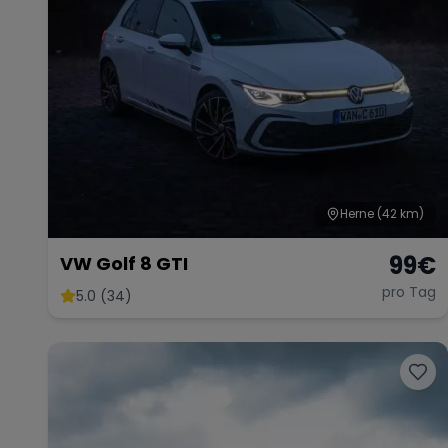
Herne
(42 km)
99
€
VW Golf 8 GTI
pro Tag
5.0 (34)