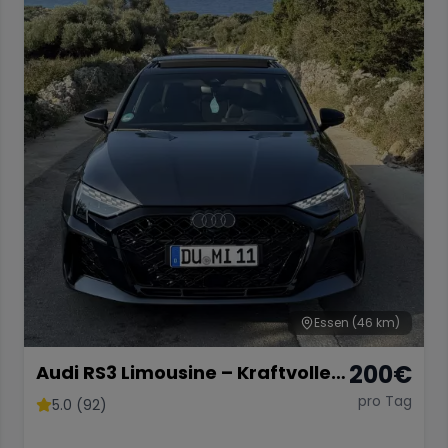
Essen
(46 km)
200
€
Audi RS3 Limousine – Kraftvolle
Sportlimousine
pro Tag
5.0 (92)