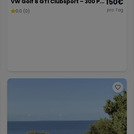
150
€
VW Golf 8 GTI Clubsport – 300 PS
Hot Hatch
pro Tag
0.0 (0)