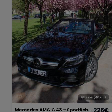
Essen
(46 km)
225
€
Mercedes AMG C 43 – Sportliche