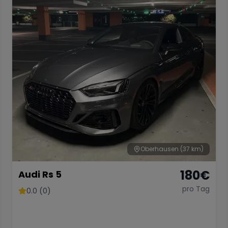
Oberhausen
(37 km)
180
€
Audi Rs 5
pro Tag
0.0 (0)