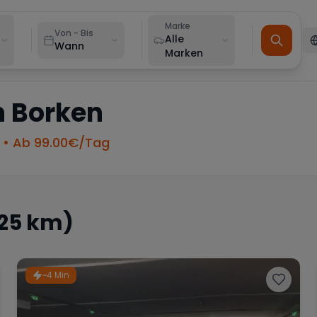
Marke
Von - Bis
Alle
Wann
Marken
n
Borken
• Ab
99.00
€/Tag
 25 km)
~4 Min