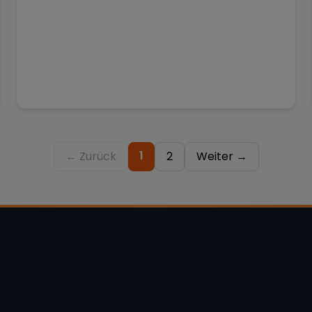
1
← Zurück
2
Weiter →