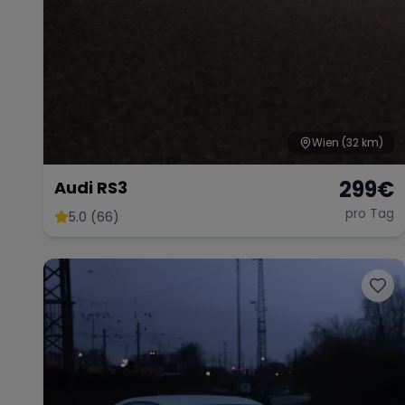
Wien
(32 km)
299
€
Audi RS3
pro Tag
5.0 (66)