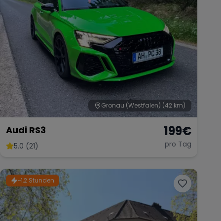
Gronau (Westfalen)
(42 km)
199
€
Audi RS3
pro Tag
5.0 (21)
~1,2 Stunden