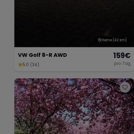
Herne
(42 km)
159
€
VW Golf 8-R AWD
pro Tag
5.0 (34)