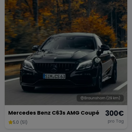
Porsche
Lamborghini
Ferrari
Wann
Zeitraum wählen
McLaren
Ford
Jaguar
Tesla
Chevrolet
Dodge
Bentley
Rolls Royce
Aston Martin
Braunshorn
(29 km)
300
€
Mercedes Benz C63s AMG Coupé
pro Tag
5.0 (51)
Bugatti
Lotus
Maserati