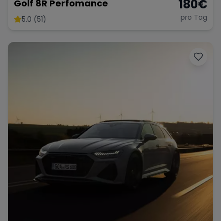
180
€
Golf 8R Perfomance
pro Tag
5.0 (51)