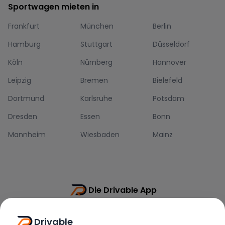
Sportwagen mieten in
Frankfurt
München
Berlin
Hamburg
Stuttgart
Düsseldorf
Köln
Nürnberg
Hannover
Leipzig
Bremen
Bielefeld
Dortmund
Karlsruhe
Potsdam
Dresden
Essen
Bonn
Mannheim
Wiesbaden
Mainz
Die Drivable App
Push-Benachrichtigungen
Drivable
Direkt-Chat