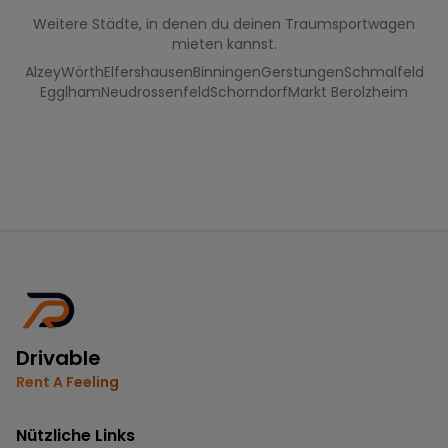
Weitere Städte, in denen du deinen Traumsportwagen
mieten kannst.
Alzey
Wörth
Elfershausen
Binningen
Gerstungen
Schmalfeld
Egglham
Neudrossenfeld
Schorndorf
Markt Berolzheim
Drivable
Rent A Feeling
Nützliche Links